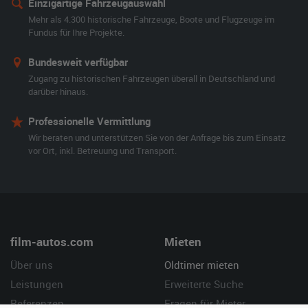
Einzigartige Fahrzeugauswahl
Mehr als 4.300 historische Fahrzeuge, Boote und Flugzeuge im
Fundus für Ihre Projekte.
Bundesweit verfügbar
Zugang zu historischen Fahrzeugen überall in Deutschland und
darüber hinaus.
Professionelle Vermittlung
Wir beraten und unterstützen Sie von der Anfrage bis zum Einsatz
vor Ort, inkl. Betreuung und Transport.
film-autos.com
Mieten
Über uns
Oldtimer mieten
Leistungen
Erweiterte Suche
Referenzen
Fragen für Mieter