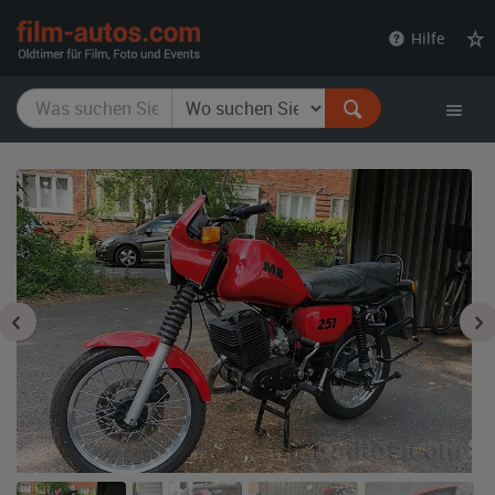
film-
Hilfe
autos.com