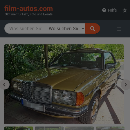
film-
Hilfe
autos.com