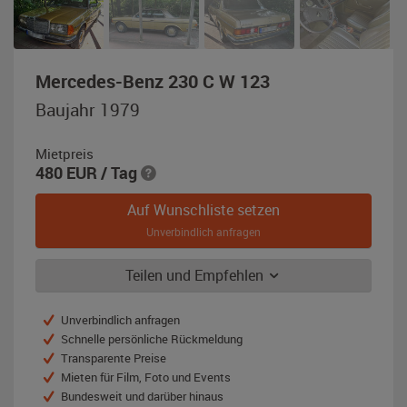
,
Mercedes-Benz 230 C W 123
Baujahr
Baujahr 1979
1979,
ikonengold-
Mietpreis
metallic
480
EUR
/ Tag
Auf Wunschliste setzen
Unverbindlich anfragen
Teilen und Empfehlen
Unverbindlich anfragen
Schnelle persönliche Rückmeldung
Transparente Preise
Mieten für Film, Foto und Events
Bundesweit und darüber hinaus