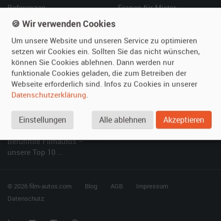
Referenzen
Fragen für Mieter
Kundenmeinungen
Service
🍪 Wir verwenden Cookies
Um unsere Website und unseren Service zu optimieren
Vermieten
Hilfe
setzen wir Cookies ein. Sollten Sie das nicht wünschen,
können Sie Cookies ablehnen. Dann werden nur
Oldtimer anmelden
Häufige Fragen (FAQ)
funktionale Cookies geladen, die zum Betreiben der
Fotos senden
So funktioniert's
Webseite erforderlich sind. Infos zu Cookies in unserer
Fragen für Vermieter
Kontakt
Datenschutzerklärung
.
Inserat verwalten
Einstellungen
Alle ablehnen
Akzeptieren
SPECIAL
Berühmte Filmautos –
unsere Top 10 ...
© 2026 film-autos.com
Blog
AGB
Impressum
Datenschutz