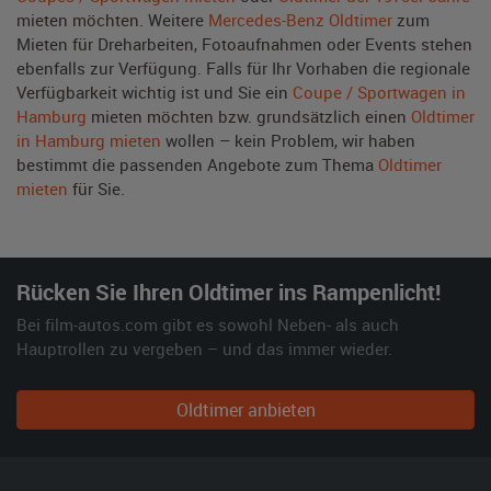
mieten möchten. Weitere
Mercedes-Benz Oldtimer
zum
Mieten für Dreharbeiten, Fotoaufnahmen oder Events stehen
ebenfalls zur Verfügung. Falls für Ihr Vorhaben die regionale
Verfügbarkeit wichtig ist und Sie ein
Coupe / Sportwagen in
Hamburg
mieten möchten bzw. grundsätzlich einen
Oldtimer
in Hamburg mieten
wollen – kein Problem, wir haben
bestimmt die passenden Angebote zum Thema
Oldtimer
mieten
für Sie.
Rücken Sie Ihren Oldtimer ins Rampenlicht!
Bei film-autos.com gibt es sowohl Neben- als auch
Hauptrollen zu vergeben – und das immer wieder.
Oldtimer anbieten