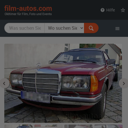
film-
Hilfe
autos.com