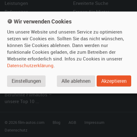
Leistungen
Erweiterte Suche
Referenzen
Fragen für Mieter
Kundenmeinungen
Service
🍪 Wir verwenden Cookies
Um unsere Website und unseren Service zu optimieren
Vermieten
Hilfe
setzen wir Cookies ein. Sollten Sie das nicht wünschen,
können Sie Cookies ablehnen. Dann werden nur
Oldtimer anmelden
Häufige Fragen (FAQ)
funktionale Cookies geladen, die zum Betreiben der
Fotos senden
So funktioniert's
Webseite erforderlich sind. Infos zu Cookies in unserer
Fragen für Vermieter
Kontakt
Datenschutzerklärung
.
Inserat verwalten
Einstellungen
Alle ablehnen
Akzeptieren
SPECIAL
Berühmte Filmautos –
unsere Top 10 ...
© 2026 film-autos.com
Blog
AGB
Impressum
Datenschutz