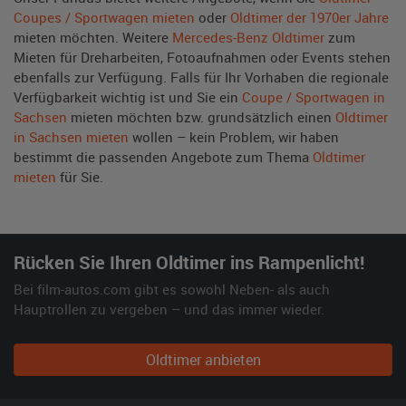
Coupes / Sportwagen mieten
oder
Oldtimer der 1970er Jahre
mieten möchten. Weitere
Mercedes-Benz Oldtimer
zum
Mieten für Dreharbeiten, Fotoaufnahmen oder Events stehen
ebenfalls zur Verfügung. Falls für Ihr Vorhaben die regionale
Verfügbarkeit wichtig ist und Sie ein
Coupe / Sportwagen in
Sachsen
mieten möchten bzw. grundsätzlich einen
Oldtimer
in Sachsen mieten
wollen – kein Problem, wir haben
bestimmt die passenden Angebote zum Thema
Oldtimer
mieten
für Sie.
Rücken Sie Ihren Oldtimer ins Rampenlicht!
Bei film-autos.com gibt es sowohl Neben- als auch
Hauptrollen zu vergeben – und das immer wieder.
Oldtimer anbieten