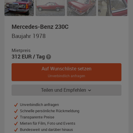
,
Mercedes-Benz 230C
Baujahr
Baujahr 1978
1978,
weinrot-
Mietpreis
metallic
312
EUR
/ Tag
Auf Wunschliste setzen
Unverbindlich anfragen
Teilen und Empfehlen
Unverbindlich anfragen
Schnelle persönliche Rückmeldung
Transparente Preise
Mieten für Film, Foto und Events
Bundesweit und darüber hinaus