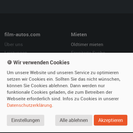
film-autos.com
Mieten
Über uns
Oldtimer mieten
Leistungen
Erweiterte Suche
Referenzen
Fragen für Mieter
🍪 Wir verwenden Cookies
Kundenmeinungen
Service
Um unsere Website und unseren Service zu optimieren
setzen wir Cookies ein. Sollten Sie das nicht wünschen,
Vermieten
Hilfe
können Sie Cookies ablehnen. Dann werden nur
funktionale Cookies geladen, die zum Betreiben der
Oldtimer anmelden
Häufige Fragen (FAQ)
Webseite erforderlich sind. Infos zu Cookies in unserer
Fotos senden
So funktioniert's
Datenschutzerklärung
.
Fragen für Vermieter
Kontakt
Inserat verwalten
Einstellungen
Alle ablehnen
Akzeptieren