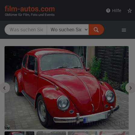
film-
Hilfe
autos.com