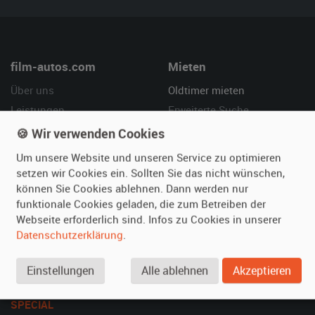
film-autos.com
Mieten
Über uns
Oldtimer mieten
Leistungen
Erweiterte Suche
Referenzen
Fragen für Mieter
🍪 Wir verwenden Cookies
Kundenmeinungen
Service
Um unsere Website und unseren Service zu optimieren
setzen wir Cookies ein. Sollten Sie das nicht wünschen,
Vermieten
Hilfe
können Sie Cookies ablehnen. Dann werden nur
funktionale Cookies geladen, die zum Betreiben der
Oldtimer anmelden
Häufige Fragen (FAQ)
Webseite erforderlich sind. Infos zu Cookies in unserer
Fotos senden
So funktioniert's
Datenschutzerklärung
.
Fragen für Vermieter
Kontakt
Inserat verwalten
Einstellungen
Alle ablehnen
Akzeptieren
SPECIAL