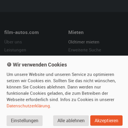
film-autos.com
Mieten
Über uns
Oldtimer mieten
Leistungen
Erweiterte Suche
Referenzen
Fragen für Mieter
🍪 Wir verwenden Cookies
Kundenmeinungen
Service
Um unsere Website und unseren Service zu optimieren
Vermieten
Hilfe
setzen wir Cookies ein. Sollten Sie das nicht wünschen,
können Sie Cookies ablehnen. Dann werden nur
Oldtimer anmelden
Häufige Fragen (FAQ)
funktionale Cookies geladen, die zum Betreiben der
Fotos senden
So funktioniert's
Webseite erforderlich sind. Infos zu Cookies in unserer
Datenschutzerklärung
.
Fragen für Vermieter
Kontakt
Inserat verwalten
Einstellungen
Alle ablehnen
Akzeptieren