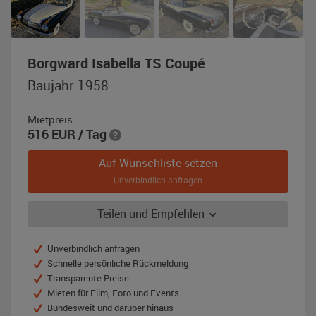
,
Borgward Isabella TS Coupé
Baujahr
Baujahr 1958
1958,
elfenbeinweiß
Mietpreis
/
516
EUR
/ Tag
schwarz
Auf Wunschliste setzen
Unverbindlich anfragen
Teilen und Empfehlen
Unverbindlich anfragen
Schnelle persönliche Rückmeldung
Transparente Preise
Mieten für Film, Foto und Events
Bundesweit und darüber hinaus