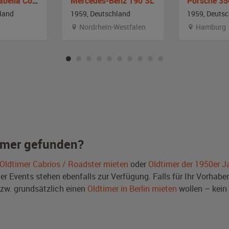
Borgward Isabella Coupe
Mercedes-Benz 190 SL
land
1959, Deutschland
1959, Deuts
Nordrhein-Westfalen
Hamburg
imer gefunden?
Oldtimer Cabrios / Roadster mieten
oder
Oldtimer der 1950er J
Events stehen ebenfalls zur Verfügung. Falls für Ihr Vorhaben 
w. grundsätzlich einen
Oldtimer in Berlin mieten
wollen – kein