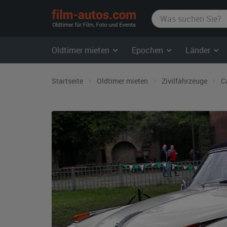
film-
autos.com
Oldtimer mieten
Epochen
Länder
Startseite
Oldtimer mieten
Zivilfahrzeuge
C