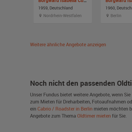
Borgward Hansa 1700 Cabrio-Limousine
Borgward Isabella Coupe/Cabrio
and
1959, Deutschland
1960, Deutsch
Nordrhein-Westfalen
Berlin
Weitere ähnliche Angebote anzeigen
Noch nicht den passenden Oldt
Unser Fundus bietet weitere Angebote, wenn Sie
zum Mieten für Dreharbeiten, Fotoaufnahmen oder 
ein
Cabrio / Roadster in Berlin
mieten möchten bz
Angebote zum Thema
Oldtimer mieten
für Sie.