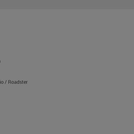
9
o / Roadster