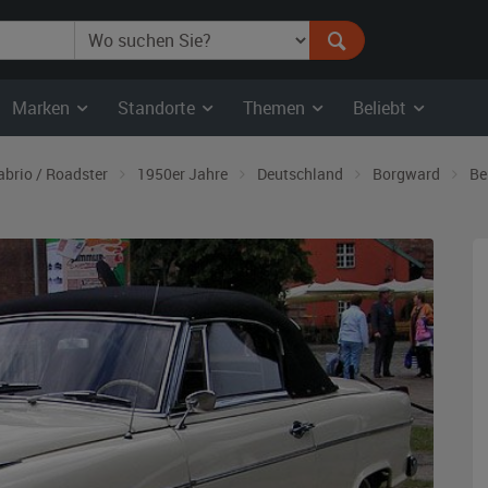
Marken
Standorte
Themen
Beliebt
abrio / Roadster
1950er Jahre
Deutschland
Borgward
Be