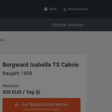
Hilfe
Wunschliste
Oldtimer anbieten
rlin
,
Borgward Isabella TS Cabrio
Baujahr
Baujahr 1959
1959,
elfenbein
Mietpreis
420
EUR
/ Tag
Auf Wunschliste setzen
Unverbindlich anfragen