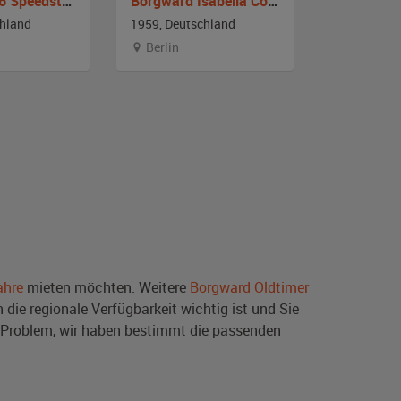
Porsche 356 Speedster Replica
Borgward Isabella Coupé TS
Porsche 3
chland
1959, Deutschland
1959, Deut
Berlin
Hambur
ahre
mieten möchten. Weitere
Borgward Oldtimer
die regionale Verfügbarkeit wichtig ist und Sie
 Problem, wir haben bestimmt die passenden