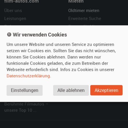
film-autos.com
Mieten
Über uns
Oldtimer mieten
Leistungen
Erweiterte Suche
Referenzen
Fragen für Mieter
🍪 Wir verwenden Cookies
Kundenmeinungen
Service
Um unsere Website und unseren Service zu optimieren
Vermieten
Hilfe
setzen wir Cookies ein. Sollten Sie das nicht wünschen,
können Sie Cookies ablehnen. Dann werden nur
Oldtimer anmelden
Häufige Fragen (FAQ)
funktionale Cookies geladen, die zum Betreiben der
Fotos senden
So funktioniert's
Webseite erforderlich sind. Infos zu Cookies in unserer
Fragen für Vermieter
Kontakt
Datenschutzerklärung
.
Inserat verwalten
Einstellungen
Alle ablehnen
Akzeptieren
SPECIAL
Berühmte Filmautos –
unsere Top 10 ...