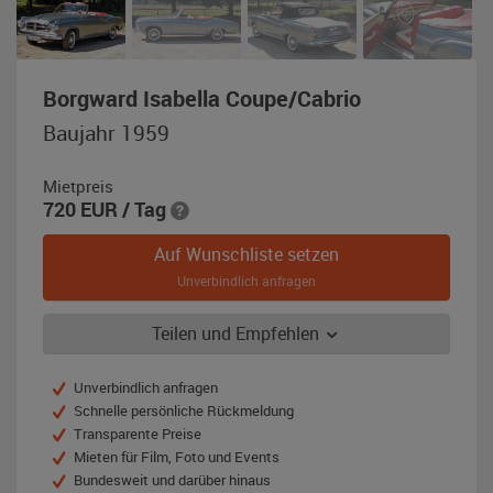
,
Borgward Isabella Coupe/Cabrio
Baujahr
Baujahr 1959
1959,
fischgrau-
Mietpreis
metallic
720
EUR
/ Tag
Auf Wunschliste setzen
Unverbindlich anfragen
Teilen und Empfehlen
Unverbindlich anfragen
Schnelle persönliche Rückmeldung
Transparente Preise
Mieten für Film, Foto und Events
Bundesweit und darüber hinaus