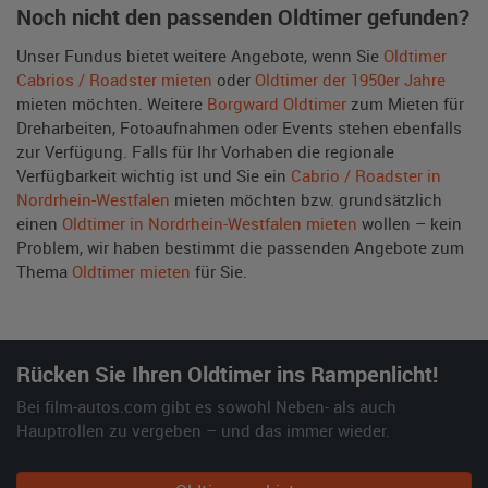
Noch nicht den passenden Oldtimer gefunden?
Unser Fundus bietet weitere Angebote, wenn Sie
Oldtimer
Cabrios / Roadster mieten
oder
Oldtimer der 1950er Jahre
mieten möchten. Weitere
Borgward Oldtimer
zum Mieten für
Dreharbeiten, Fotoaufnahmen oder Events stehen ebenfalls
zur Verfügung. Falls für Ihr Vorhaben die regionale
Verfügbarkeit wichtig ist und Sie ein
Cabrio / Roadster in
Nordrhein-Westfalen
mieten möchten bzw. grundsätzlich
einen
Oldtimer in Nordrhein-Westfalen mieten
wollen – kein
Problem, wir haben bestimmt die passenden Angebote zum
Thema
Oldtimer mieten
für Sie.
Rücken Sie Ihren Oldtimer ins Rampenlicht!
Bei film-autos.com gibt es sowohl Neben- als auch
Hauptrollen zu vergeben – und das immer wieder.