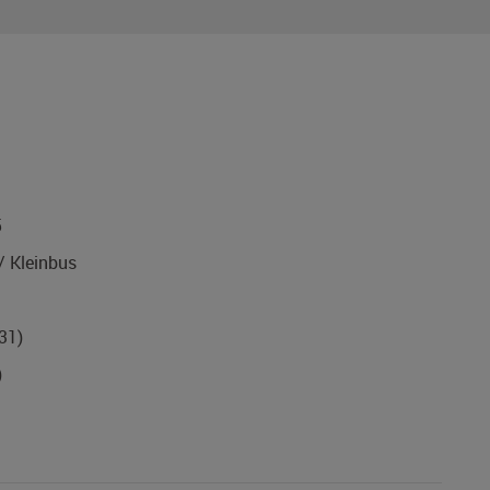
5
 Kleinbus
31)
)