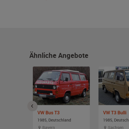
Ähnliche Angebote
an
VW Bus T3
VW T3 Bulli
and
1985, Deutschland
1985, Deutsch
en
Bayern
Sachsen