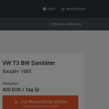
Hilfe
Wunschliste
Oldtimer anbieten
,
VW T3 BW Sanitäter
Baujahr
Baujahr 1985
1985,
olivgrün
Mietpreis
420
EUR
/ Tag
matt
(RAL
Auf Wunschliste setzen
6031)
Unverbindlich anfragen