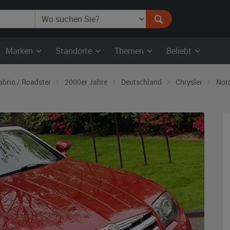
Marken
Standorte
Themen
Beliebt
abrio / Roadster
2000er Jahre
Deutschland
Chrysler
Nor