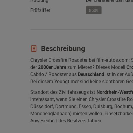
Nutzung
Der Darsteller darf da
Prüfziffer
8609
Beschreibung
Chrysler Crossfire Roadster bei film-autos.com:
der
2000er Jahre
zum Mieten? Dieses Modell
Cr
Cabrio / Roadster aus
Deutschland
ist in der Au
Bei diesem Youngtimer sind keine sichtbaren G
Standort des Zivilfahrzeugs ist
Nordrhein-Westf
interessant, wenn Sie einen Chrysler Crossfire Ro
Düsseldorf, Dortmund, Essen, Duisburg, Bochum, 
Mönchengladbach) mieten wollen. Einsetzbarkeit 
Anwesenheit des Besitzers fahren.