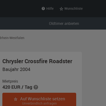
Hilfe
Wunschliste
Oldtimer anbieten
drhein-Westfalen
,
Chrysler Crossfire Roadster
Baujahr
Baujahr 2004
2004,
rotperleffeck
Mietpreis
420
EUR
/ Tag
metallic
Auf Wunschliste setzen
Unverbindlich anfragen