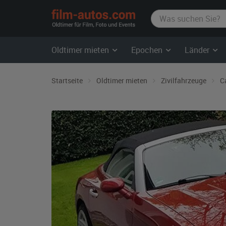
film-
autos.com
Oldtimer mieten
Epochen
Länder
Startseite
Oldtimer mieten
Zivilfahrzeuge
C