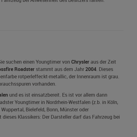
s Fahrzeug bei Anwesenheit des Besitzers fahren.
 Sie suchen einen Youngtimer von
Chrysler
aus der Zeit
ossfire Roadster
stammt aus dem Jahr
2004
. Dieses
ßenfarbe rotperleffeckt-metallic, der Innenraum ist grau.
ebrauchsspuren vorhanden.
alen
und es ist einsatzbereit. Es ist vor allem dann
adster Youngtimer in Nordrhein-Westfalen (z.b. in Köln,
Wuppertal, Bielefeld, Bonn, Münster oder
dieses Klassikers: Der Darsteller darf das Fahrzeug bei