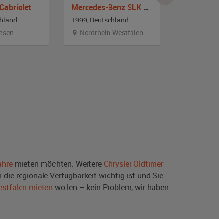
Cabriolet
Mercedes-Benz SLK 32 AMG R 170
chland
1999, Deutschland
1999, Deut
hsen
Nordrhein-Westfalen
Nordrhei
ahre
mieten möchten. Weitere
Chrysler Oldtimer
die regionale Verfügbarkeit wichtig ist und Sie
estfalen mieten
wollen – kein Problem, wir haben