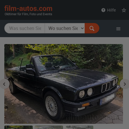
film-
Hilfe
autos.com