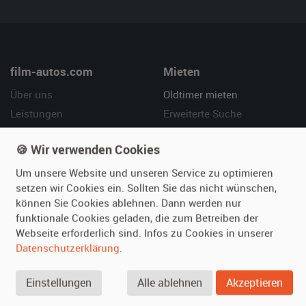
film-autos.com
Mieten
Über uns
Oldtimer mieten
Leistungen
Erweiterte Suche
Referenzen
Fragen für Mieter
🍪 Wir verwenden Cookies
Kundenmeinungen
Service
Um unsere Website und unseren Service zu optimieren
Vermieten
Hilfe
setzen wir Cookies ein. Sollten Sie das nicht wünschen,
können Sie Cookies ablehnen. Dann werden nur
Oldtimer anmelden
Häufige Fragen (FAQ)
funktionale Cookies geladen, die zum Betreiben der
Fotos senden
So funktioniert's
Webseite erforderlich sind. Infos zu Cookies in unserer
Datenschutzerklärung
.
Fragen für Vermieter
Kontakt
Inserat verwalten
Einstellungen
Alle ablehnen
Akzeptieren
SPECIAL