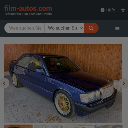
film-
Hilfe
autos.com