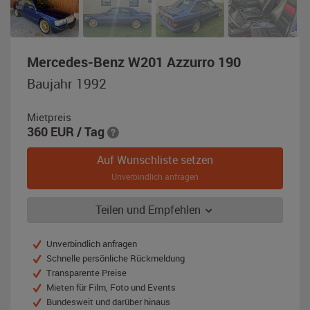
,
Mercedes-Benz W201 Azzurro 190
Baujahr
Baujahr 1992
1992,
blau-
Mietpreis
metallic
360
EUR
/ Tag
Auf Wunschliste setzen
Unverbindlich anfragen
Teilen und Empfehlen
Unverbindlich anfragen
Schnelle persönliche Rückmeldung
Transparente Preise
Mieten für Film, Foto und Events
Bundesweit und darüber hinaus