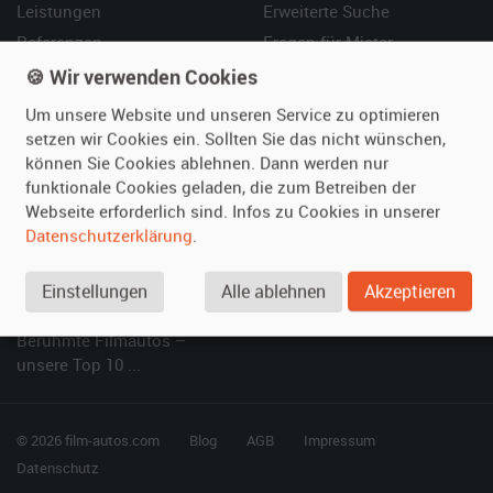
Leistungen
Erweiterte Suche
Referenzen
Fragen für Mieter
Kundenmeinungen
Service
🍪 Wir verwenden Cookies
Um unsere Website und unseren Service zu optimieren
Vermieten
Hilfe
setzen wir Cookies ein. Sollten Sie das nicht wünschen,
können Sie Cookies ablehnen. Dann werden nur
Oldtimer anmelden
Häufige Fragen (FAQ)
funktionale Cookies geladen, die zum Betreiben der
Fotos senden
So funktioniert's
Webseite erforderlich sind. Infos zu Cookies in unserer
Fragen für Vermieter
Kontakt
Datenschutzerklärung
.
Inserat verwalten
Einstellungen
Alle ablehnen
Akzeptieren
SPECIAL
Berühmte Filmautos –
unsere Top 10 ...
© 2026 film-autos.com
Blog
AGB
Impressum
Datenschutz