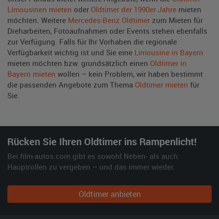
Limousinen mieten
oder
Oldtimer der 1990er Jahre
mieten
möchten. Weitere
Mercedes-Benz Oldtimer
zum Mieten für
Dreharbeiten, Fotoaufnahmen oder Events stehen ebenfalls
zur Verfügung. Falls für Ihr Vorhaben die regionale
Verfügbarkeit wichtig ist und Sie eine
Limousine in Bayern
mieten möchten bzw. grundsätzlich einen
Oldtimer in
Bayern mieten
wollen – kein Problem, wir haben bestimmt
die passenden Angebote zum Thema
Oldtimer mieten
für
Sie.
Rücken Sie Ihren Oldtimer ins Rampenlicht!
Bei film-autos.com gibt es sowohl Neben- als auch
Hauptrollen zu vergeben – und das immer wieder.
Oldtimer anbieten