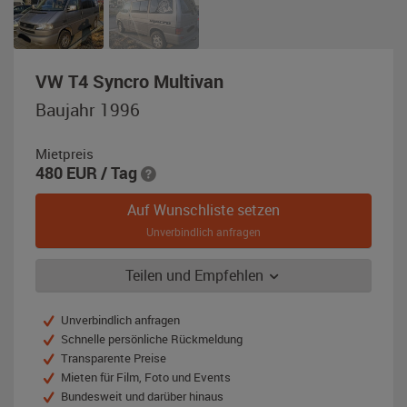
,
VW T4 Syncro Multivan
Baujahr
Baujahr 1996
1996,
grau-
Mietpreis
metallic
480
EUR
/ Tag
Auf Wunschliste setzen
Unverbindlich anfragen
Teilen und Empfehlen
Unverbindlich anfragen
Schnelle persönliche Rückmeldung
Transparente Preise
Mieten für Film, Foto und Events
Bundesweit und darüber hinaus