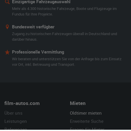
Einzigartige Fahrzeugauswahl
Mehr als 4.300 historische Fahrzeuge, Boote und Flugzeuge im
Fundus für Ihre Projekte.
Bundesweit verfügbar
Zugang zu historischen Fahrzeugen überall in Deutschland und
darüber hinaus.
Professionelle Vermittlung
Wir beraten und unterstützen Sie von der Anfrage bis zum Einsatz
vor Ort, inkl. Betreuung und Transport.
film-autos.com
Mieten
Über uns
Oldtimer mieten
Leistungen
Erweiterte Suche
Referenzen
Fragen für Mieter