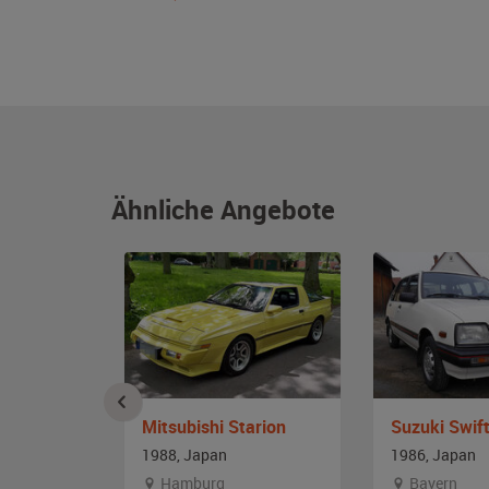
Ähnliche Angebote
Mitsubishi Starion
Suzuki Swif
ch
1988, Japan
1986, Japan
Hamburg
Bayern