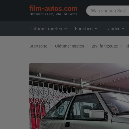
film-
autos.com
Oldtimer mieten
Epochen
Länder
Startseite
Oldtimer mieten
Zivilfahrzeuge
K