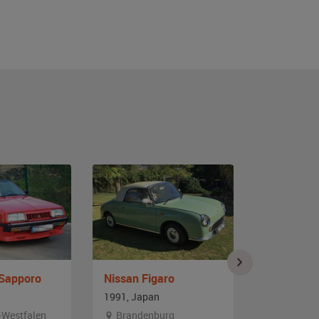
 Sapporo
Nissan Figaro
Mitsubish
1991, Japan
1991, Japa
-Westfalen
Brandenburg
Baden-W