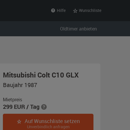
Hilfe
Wunschliste
Oldtimer anbieten
,
Mitsubishi Colt C10 GLX
Baujahr
Baujahr 1987
1987,
silbergrau-
Mietpreis
299
EUR
/ Tag
metallic
Auf Wunschliste setzen
Unverbindlich anfragen