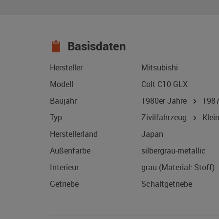
Basisdaten
Hersteller
Mitsubishi
Modell
Colt C10 GLX
Baujahr
1980er Jahre
198
Typ
Zivilfahrzeug
Klei
Herstellerland
Japan
Außenfarbe
silbergrau-metallic
Interieur
grau (Material: Stoff)
Getriebe
Schaltgetriebe