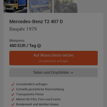
,
Mercedes-Benz T2 407 D
Baujahr
Baujahr 1979
1979,
gold-
Mietpreis
metallic
480
EUR
/ Tag
Auf Wunschliste setzen
Unverbindlich anfragen
Teilen und Empfehlen
Unverbindlich anfragen
Schnelle persönliche Rückmeldung
Transparente Preise
Mieten für Film, Foto und Events
Bundesweit und darüber hinaus