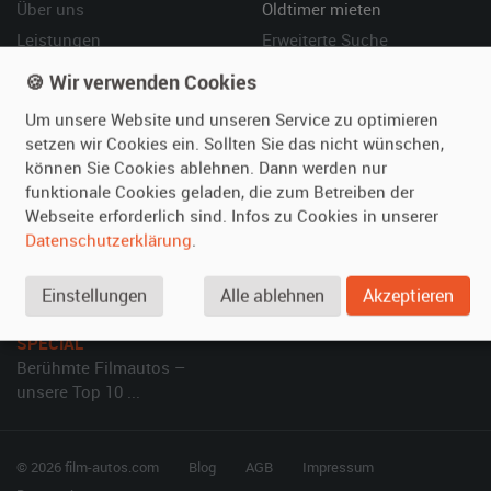
Über uns
Oldtimer mieten
Leistungen
Erweiterte Suche
Referenzen
Fragen für Mieter
🍪 Wir verwenden Cookies
Kundenmeinungen
Service
Um unsere Website und unseren Service zu optimieren
setzen wir Cookies ein. Sollten Sie das nicht wünschen,
Vermieten
Hilfe
können Sie Cookies ablehnen. Dann werden nur
funktionale Cookies geladen, die zum Betreiben der
Oldtimer anmelden
Häufige Fragen (FAQ)
Webseite erforderlich sind. Infos zu Cookies in unserer
Fotos senden
So funktioniert's
Datenschutzerklärung
.
Fragen für Vermieter
Kontakt
Inserat verwalten
Einstellungen
Alle ablehnen
Akzeptieren
SPECIAL
Berühmte Filmautos –
unsere Top 10 ...
© 2026 film-autos.com
Blog
AGB
Impressum