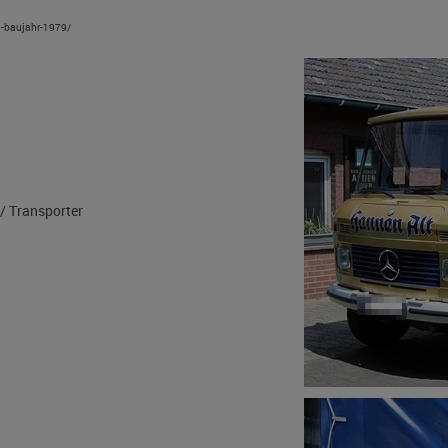
d-baujahr-1979/
 D
% VP)
är Lkw / Transporter