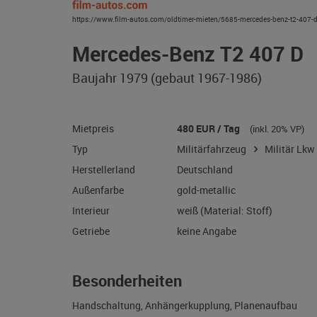
https://www.film-autos.com/oldtimer-mieten/5685-mercedes-benz-t2-407-
Mercedes-Benz T2 407
Baujahr 1979 (gebaut 1967-1986)
Mietpreis
480 EUR / Tag
(inkl. 20
Typ
Militärfahrzeug
Milit
Herstellerland
Deutschland
Außenfarbe
gold-metallic
Interieur
weiß (Material: Stoff)
Getriebe
keine Angabe
Besonderheiten