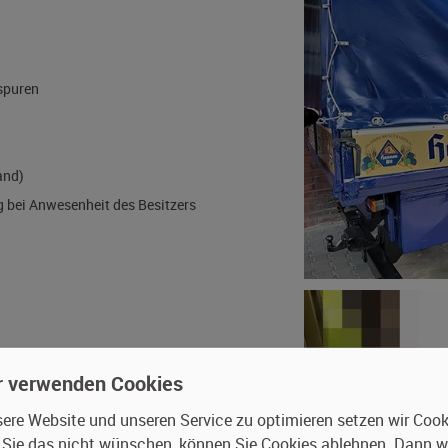
bau
ebrauchsspuren
eutschland)
Fahrzeug bei Anwesenheit des Besitzers
r verwenden Cookies
re Website und unseren Service zu optimieren setzen wir Cooki
n Sie das nicht wünschen, können Sie Cookies ablehnen. Dann 