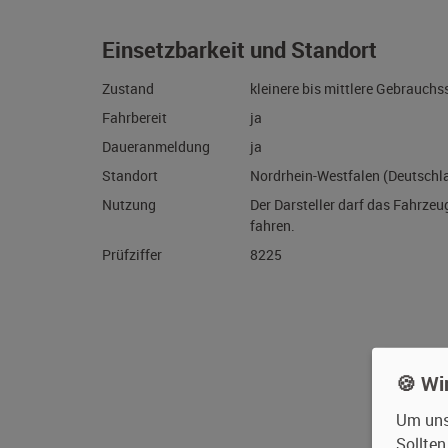
Handschaltung, Anhängerkupplung, Planenauf
Einsetzbarkeit und Standort
Zustand
kleinere bis mittlere G
Fahrbereit
ja
Daueranmeldung
ja
Standort
Nordrhein-Westfalen (D
Nutzung
Der Darsteller darf das 
fahren.
Prüfziffer
8225
🍪 Wi
Um unse
Sollte