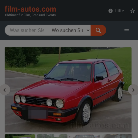
film-
Hilfe
autos.com