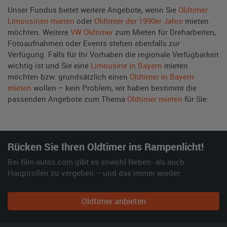
Unser Fundus bietet weitere Angebote, wenn Sie
Oldtimer
Limousinen mieten
oder
Oldtimer der 1990er Jahre
mieten
möchten. Weitere
VW Oldtimer
zum Mieten für Dreharbeiten,
Fotoaufnahmen oder Events stehen ebenfalls zur
Verfügung. Falls für Ihr Vorhaben die regionale Verfügbarkeit
wichtig ist und Sie eine
Limousine in Bayern
mieten
möchten bzw. grundsätzlich einen
Oldtimer in Bayern
mieten
wollen – kein Problem, wir haben bestimmt die
passenden Angebote zum Thema
Oldtimer mieten
für Sie.
Rücken Sie Ihren Oldtimer ins Rampenlicht!
Bei film-autos.com gibt es sowohl Neben- als auch
Hauptrollen zu vergeben – und das immer wieder.
Oldtimer anbieten