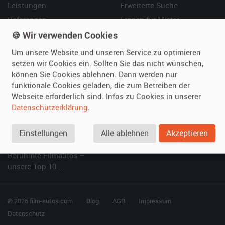
Leistungen
Erweiterte Suche
Referenzen
Fragen für Mieter
Kundenmeinungen
Service
🍪 Wir verwenden Cookies
Um unsere Website und unseren Service zu optimieren
Vermieten
Hilfe
setzen wir Cookies ein. Sollten Sie das nicht wünschen,
können Sie Cookies ablehnen. Dann werden nur
Oldtimer anmelden
Häufige Fragen (FAQ)
funktionale Cookies geladen, die zum Betreiben der
Fotos senden
So funktioniert's
Webseite erforderlich sind. Infos zu Cookies in unserer
Fragen für Vermieter
Kontakt
Datenschutzerklärung
.
Inserat verwalten
Einstellungen
Alle ablehnen
Akzeptieren
SPECIAL
Berühmte Filmautos –
unsere Top 10 ...
© 2026 film-autos.com
Blog
AGB
Impressum
Datenschutz