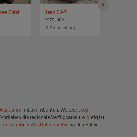
kee Chief
Jeep CJ-7
Jeep CJ 5
1979, USA
1979, USA
Brandenburg
Nordrhei
90er Jahre
mieten möchten. Weitere
Jeep
Vorhaben die regionale Verfügbarkeit wichtig ist
r in Nordrhein-Westfalen mieten
wollen – kein