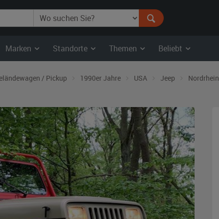
Marken
Standorte
Themen
Beliebt
eländewagen / Pickup
1990er Jahre
USA
Jeep
Nordrhein