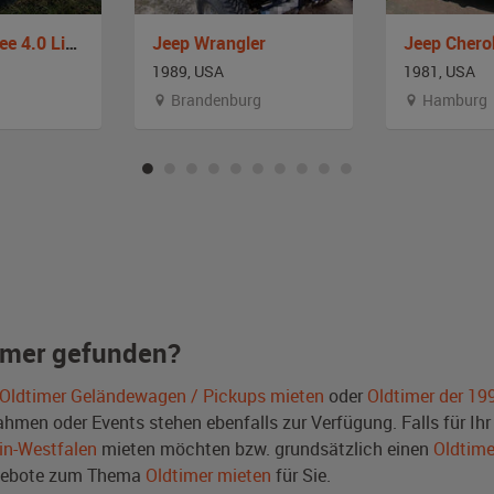
Jeep Cherokee 4.0 Limited XJ
Jeep Wrangler
Jeep Chero
1989, USA
1981, USA
Brandenburg
Hamburg
imer gefunden?
Oldtimer Geländewagen / Pickups mieten
oder
Oldtimer der 19
men oder Events stehen ebenfalls zur Verfügung. Falls für Ihr 
in-Westfalen
mieten möchten bzw. grundsätzlich einen
Oldtime
ngebote zum Thema
Oldtimer mieten
für Sie.