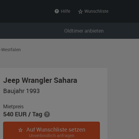
Hilfe
Wunschliste
Oldtimer anbieten
-Westfalen
,
Jeep Wrangler Sahara
Baujahr
Baujahr 1993
1993,
Sand-
Mietpreis
540
EUR
/ Tag
Beige,
mit
Auf Wunschliste setzen
roten
Unverbindlich anfragen