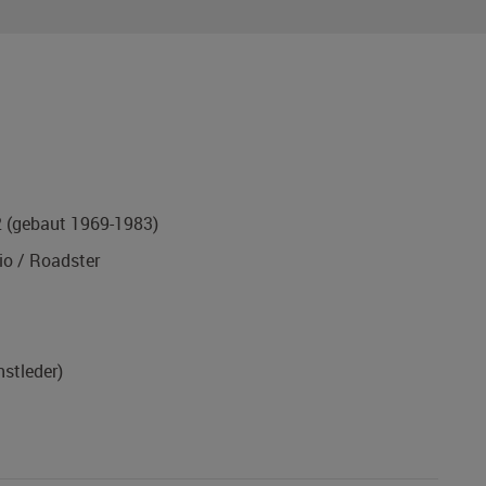
2
(gebaut 1969-1983)
o / Roadster
nstleder)