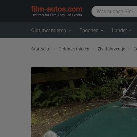
film-
autos.com
Oldtimer mieten
Epochen
Länder
Startseite
Oldtimer mieten
Zivilfahrzeuge
C