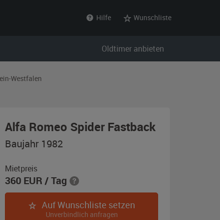
Hilfe
Wunschliste
Oldtimer anbieten
ein-Westfalen
,
Alfa Romeo Spider Fastback
Baujahr
Baujahr 1982
1982,
grün
Mietpreis
360
EUR
/ Tag
(AR
209)
Auf Wunschliste setzen
Unverbindlich anfragen