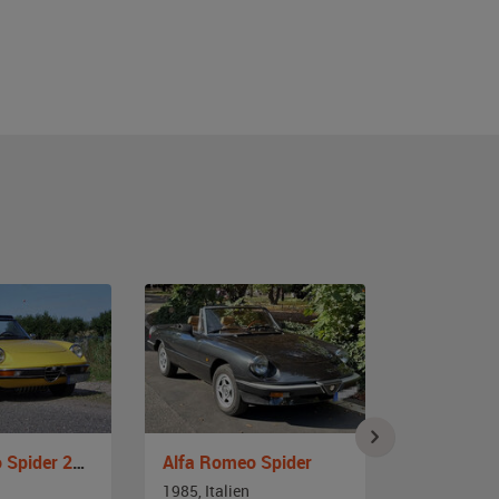
Alfa Romeo Spider 2000 Veloce
Alfa Romeo Spider
Alfa Rome
1985, Italien
1985, Italie