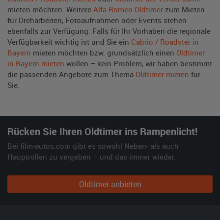
mieten möchten. Weitere
Alfa Romeo Oldtimer
zum Mieten
für Dreharbeiten, Fotoaufnahmen oder Events stehen
ebenfalls zur Verfügung. Falls für Ihr Vorhaben die regionale
Verfügbarkeit wichtig ist und Sie ein
Cabrio / Roadster in
Bayern
mieten möchten bzw. grundsätzlich einen
Oldtimer
in Bayern mieten
wollen – kein Problem, wir haben bestimmt
die passenden Angebote zum Thema
Oldtimer mieten
für
Sie.
Rücken Sie Ihren Oldtimer ins Rampenlicht!
Bei film-autos.com gibt es sowohl Neben- als auch
Hauptrollen zu vergeben – und das immer wieder.
Oldtimer anbieten