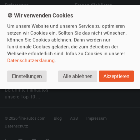
Referenzen
Fragen für Mieter
Kundenmeinungen
Service
🍪 Wir verwenden Cookies
Um unsere Website und unseren Service zu optimieren
Vermieten
Hilfe
setzen wir Cookies ein. Sollten Sie das nicht wünschen,
können Sie Cookies ablehnen. Dann werden nur
Oldtimer anmelden
Häufige Fragen (FAQ)
funktionale Cookies geladen, die zum Betreiben der
Fotos senden
So funktioniert's
Webseite erforderlich sind. Infos zu Cookies in unserer
Fragen für Vermieter
Kontakt
Datenschutzerklärung
.
Inserat verwalten
Einstellungen
Alle ablehnen
Akzeptieren
SPECIAL
Berühmte Filmautos –
unsere Top 10 ...
© 2026 film-autos.com
Blog
AGB
Impressum
Datenschutz