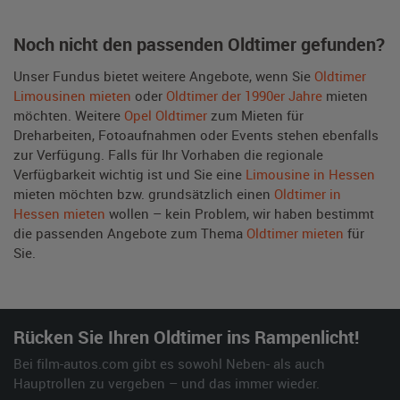
Noch nicht den passenden Oldtimer gefunden?
Unser Fundus bietet weitere Angebote, wenn Sie
Oldtimer
Limousinen mieten
oder
Oldtimer der 1990er Jahre
mieten
möchten. Weitere
Opel Oldtimer
zum Mieten für
Dreharbeiten, Fotoaufnahmen oder Events stehen ebenfalls
zur Verfügung. Falls für Ihr Vorhaben die regionale
Verfügbarkeit wichtig ist und Sie eine
Limousine in Hessen
mieten möchten bzw. grundsätzlich einen
Oldtimer in
Hessen mieten
wollen – kein Problem, wir haben bestimmt
die passenden Angebote zum Thema
Oldtimer mieten
für
Sie.
Rücken Sie Ihren Oldtimer ins Rampenlicht!
Bei film-autos.com gibt es sowohl Neben- als auch
Hauptrollen zu vergeben – und das immer wieder.