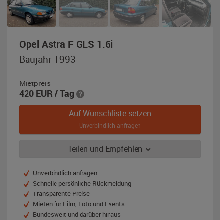
,
Opel Astra F GLS 1.6i
Baujahr
Baujahr 1993
1993,
karibikblau-
Mietpreis
metallic
420
EUR
/ Tag
Auf Wunschliste setzen
Unverbindlich anfragen
Teilen und Empfehlen
Unverbindlich anfragen
Schnelle persönliche Rückmeldung
Transparente Preise
Mieten für Film, Foto und Events
Bundesweit und darüber hinaus