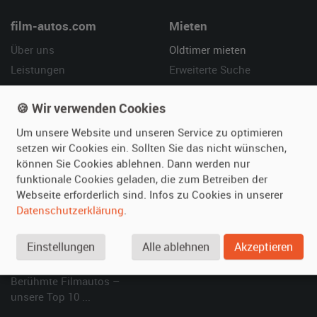
film-autos.com
Mieten
Über uns
Oldtimer mieten
Leistungen
Erweiterte Suche
Referenzen
Fragen für Mieter
🍪 Wir verwenden Cookies
Kundenmeinungen
Service
Um unsere Website und unseren Service zu optimieren
Vermieten
Hilfe
setzen wir Cookies ein. Sollten Sie das nicht wünschen,
können Sie Cookies ablehnen. Dann werden nur
Oldtimer anmelden
Häufige Fragen (FAQ)
funktionale Cookies geladen, die zum Betreiben der
Fotos senden
So funktioniert's
Webseite erforderlich sind. Infos zu Cookies in unserer
Fragen für Vermieter
Kontakt
Datenschutzerklärung
.
Inserat verwalten
Einstellungen
Alle ablehnen
Akzeptieren
SPECIAL
Berühmte Filmautos –
unsere Top 10 ...