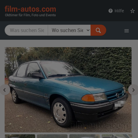
film-
Hilfe
autos.com