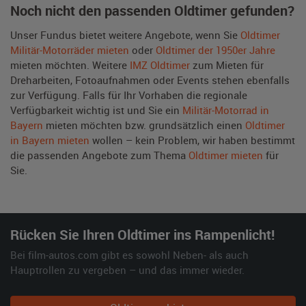
Noch nicht den passenden Oldtimer gefunden?
Unser Fundus bietet weitere Angebote, wenn Sie
Oldtimer
Militär-Motorräder mieten
oder
Oldtimer der 1950er Jahre
mieten möchten. Weitere
IMZ Oldtimer
zum Mieten für
Dreharbeiten, Fotoaufnahmen oder Events stehen ebenfalls
zur Verfügung. Falls für Ihr Vorhaben die regionale
Verfügbarkeit wichtig ist und Sie ein
Militär-Motorrad in
Bayern
mieten möchten bzw. grundsätzlich einen
Oldtimer
in Bayern mieten
wollen – kein Problem, wir haben bestimmt
die passenden Angebote zum Thema
Oldtimer mieten
für
Sie.
Rücken Sie Ihren Oldtimer ins Rampenlicht!
Bei film-autos.com gibt es sowohl Neben- als auch
Hauptrollen zu vergeben – und das immer wieder.