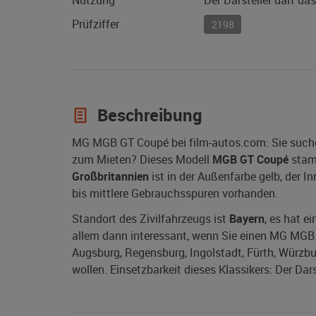
Nutzung
Der Darsteller darf da
Prüfziffer
2198
Beschreibung
MG MGB GT Coupé bei film-autos.com: Sie such
zum Mieten? Dieses Modell
MGB GT Coupé
stam
Großbritannien
ist in der Außenfarbe gelb, der I
bis mittlere Gebrauchsspuren vorhanden.
Standort des Zivilfahrzeugs ist
Bayern
, es hat e
allem dann interessant, wenn Sie einen MG MGB 
Augsburg, Regensburg, Ingolstadt, Fürth, Würzb
wollen. Einsetzbarkeit dieses Klassikers: Der Dar