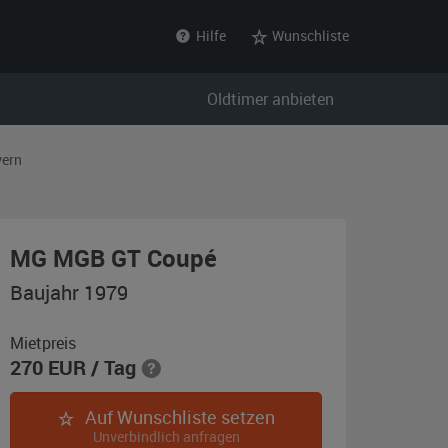
Hilfe
Wunschliste
Oldtimer anbieten
ern
,
MG MGB GT Coupé
Baujahr
Baujahr 1979
1979,
gelb
Mietpreis
270
EUR
/ Tag
Auf Wunschliste setzen
Unverbindlich anfragen