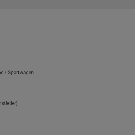
9
e / Sportwagen
nstleder)