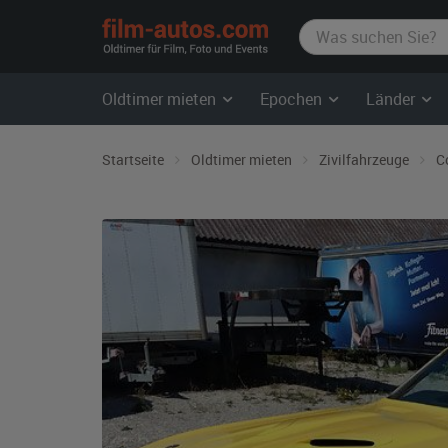
film-
autos.com
Oldtimer mieten
Epochen
Länder
Startseite
Oldtimer mieten
Zivilfahrzeuge
C