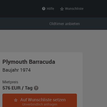
Hilfe
Wunschliste
Oldtimer anbieten
,
Plymouth Barracuda
Baujahr
Baujahr 1974
1974,
gelb
Mietpreis
576
EUR
/ Tag
Auf Wunschliste setzen
Unverbindlich anfragen