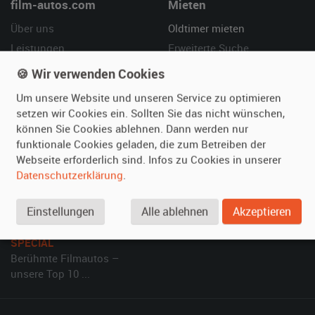
film-autos.com
Mieten
Über uns
Oldtimer mieten
Leistungen
Erweiterte Suche
Referenzen
Fragen für Mieter
🍪 Wir verwenden Cookies
Kundenmeinungen
Service
Um unsere Website und unseren Service zu optimieren
setzen wir Cookies ein. Sollten Sie das nicht wünschen,
Vermieten
Hilfe
können Sie Cookies ablehnen. Dann werden nur
funktionale Cookies geladen, die zum Betreiben der
Oldtimer anmelden
Häufige Fragen (FAQ)
Webseite erforderlich sind. Infos zu Cookies in unserer
Fotos senden
So funktioniert's
Datenschutzerklärung
.
Fragen für Vermieter
Kontakt
Inserat verwalten
Einstellungen
Alle ablehnen
Akzeptieren
SPECIAL
Berühmte Filmautos –
unsere Top 10 ...