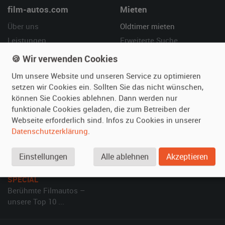
film-autos.com
Mieten
Über uns
Oldtimer mieten
Leistungen
Erweiterte Suche
Referenzen
Fragen für Mieter
🍪 Wir verwenden Cookies
Kundenmeinungen
Service
Um unsere Website und unseren Service zu optimieren
setzen wir Cookies ein. Sollten Sie das nicht wünschen,
Vermieten
Hilfe
können Sie Cookies ablehnen. Dann werden nur
funktionale Cookies geladen, die zum Betreiben der
Oldtimer anmelden
Häufige Fragen (FAQ)
Webseite erforderlich sind. Infos zu Cookies in unserer
Fotos senden
So funktioniert's
Datenschutzerklärung
.
Fragen für Vermieter
Kontakt
Inserat verwalten
Einstellungen
Alle ablehnen
Akzeptieren
SPECIAL
Berühmte Filmautos –
unsere Top 10 ...