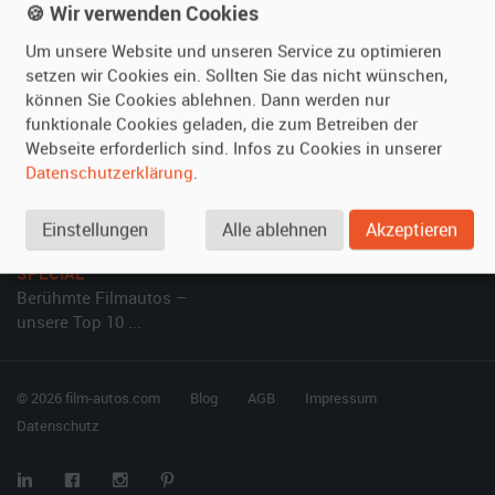
🍪 Wir verwenden Cookies
Kundenmeinungen
Service
Um unsere Website und unseren Service zu optimieren
setzen wir Cookies ein. Sollten Sie das nicht wünschen,
Vermieten
Hilfe
können Sie Cookies ablehnen. Dann werden nur
Oldtimer anmelden
Häufige Fragen (FAQ)
funktionale Cookies geladen, die zum Betreiben der
Webseite erforderlich sind. Infos zu Cookies in unserer
Fotos senden
So funktioniert's
Datenschutzerklärung
.
Fragen für Vermieter
Kontakt
Inserat verwalten
Einstellungen
Alle ablehnen
Akzeptieren
SPECIAL
Berühmte Filmautos –
unsere Top 10 ...
© 2026 film-autos.com
Blog
AGB
Impressum
Datenschutz