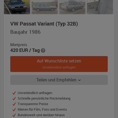
,
VW Passat Variant (Typ 32B)
Baujahr
Baujahr 1986
1986,
silber-
Mietpreis
metallic
420
EUR
/ Tag
Auf Wunschliste setzen
Unverbindlich anfragen
Teilen und Empfehlen
Unverbindlich anfragen
Schnelle persönliche Rückmeldung
Transparente Preise
Mieten für Film, Foto und Events
Bundesweit und darüber hinaus