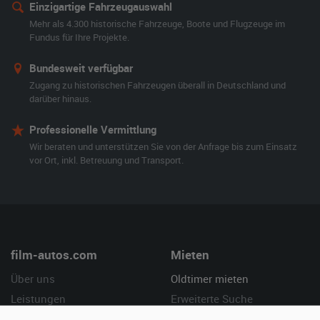
Einzigartige Fahrzeugauswahl
Mehr als 4.300 historische Fahrzeuge, Boote und Flugzeuge im
Fundus für Ihre Projekte.
Bundesweit verfügbar
Zugang zu historischen Fahrzeugen überall in Deutschland und
darüber hinaus.
Professionelle Vermittlung
Wir beraten und unterstützen Sie von der Anfrage bis zum Einsatz
vor Ort, inkl. Betreuung und Transport.
film-autos.com
Mieten
Über uns
Oldtimer mieten
Leistungen
Erweiterte Suche
Referenzen
Fragen für Mieter