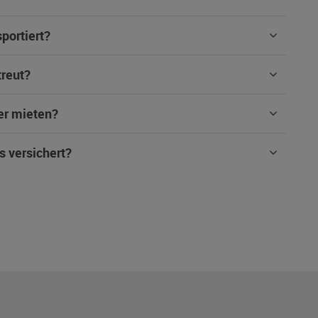
portiert?
treut?
er mieten?
s versichert?