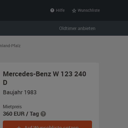
Hilfe
Wunschliste
Oldtimer anbieten
nland-Pfalz
Mercedes-Benz W 123 240
,
D
Baujahr
Baujahr 1983
1983,
blau-
Mietpreis
360
EUR
/ Tag
metallic
(900
Auf Wunschliste setzen