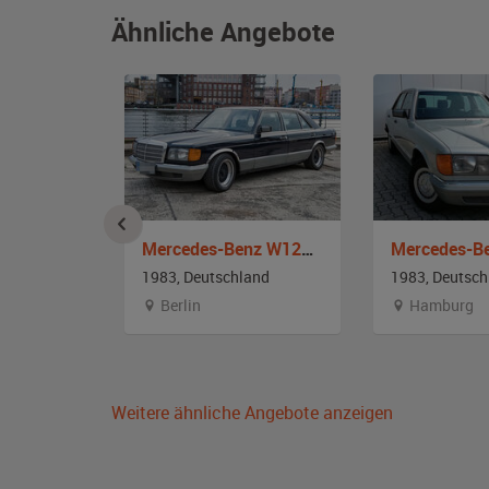
Ähnliche Angebote
Mercedes-Benz 200 D (W123)
Mercedes-Benz W126 380 SEL
and
1983, Deutschland
1983, Deutsch
lstein
Berlin
Hamburg
Weitere ähnliche Angebote anzeigen