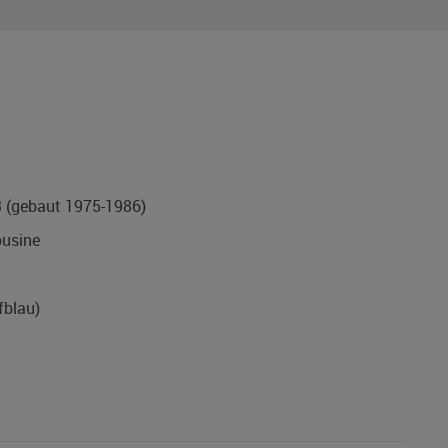
3
(gebaut 1975-1986)
usine
fblau)