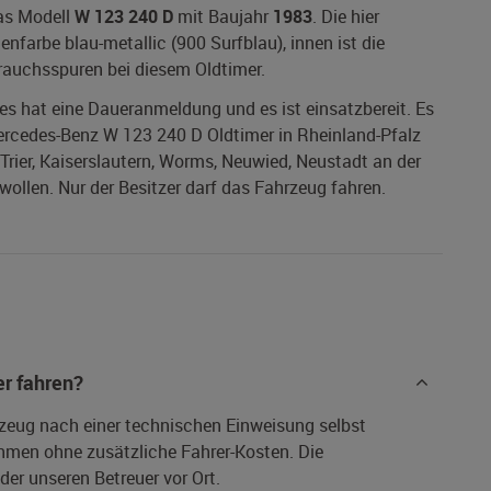
das Modell
W 123 240 D
mit Baujahr
1983
. Die hier
nfarbe blau-metallic (900 Surfblau), innen ist die
brauchsspuren bei diesem Oldtimer.
 es hat eine Daueranmeldung und es ist einsatzbereit. Es
Mercedes-Benz W 123 240 D Oldtimer in Rheinland-Pfalz
Trier, Kaiserslautern, Worms, Neuwied, Neustadt an der
ollen. Nur der Besitzer darf das Fahrzeug fahren.
r fahren?
rzeug nach einer technischen Einweisung selbst
hmen ohne zusätzliche Fahrer-Kosten. Die
er unseren Betreuer vor Ort.