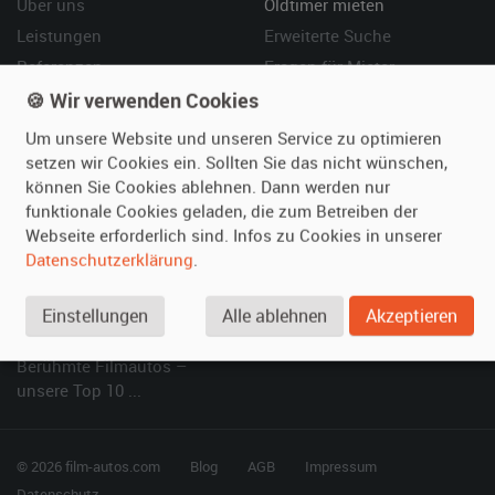
Über uns
Oldtimer mieten
Leistungen
Erweiterte Suche
Referenzen
Fragen für Mieter
Kundenmeinungen
Service
🍪 Wir verwenden Cookies
Um unsere Website und unseren Service zu optimieren
Vermieten
Hilfe
setzen wir Cookies ein. Sollten Sie das nicht wünschen,
können Sie Cookies ablehnen. Dann werden nur
Oldtimer anmelden
Häufige Fragen (FAQ)
funktionale Cookies geladen, die zum Betreiben der
Fotos senden
So funktioniert's
Webseite erforderlich sind. Infos zu Cookies in unserer
Fragen für Vermieter
Kontakt
Datenschutzerklärung
.
Inserat verwalten
Einstellungen
Alle ablehnen
Akzeptieren
SPECIAL
Berühmte Filmautos –
unsere Top 10 ...
© 2026 film-autos.com
Blog
AGB
Impressum
Datenschutz