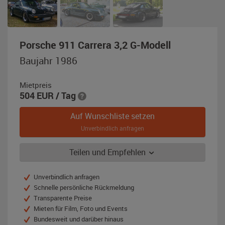
,
Porsche 911 Carrera 3,2 G-Modell
Baujahr
Baujahr 1986
1986,
moosgrün-
Mietpreis
metallic
504
EUR
/ Tag
Auf Wunschliste setzen
Unverbindlich anfragen
Teilen und Empfehlen
Unverbindlich anfragen
Schnelle persönliche Rückmeldung
Transparente Preise
Mieten für Film, Foto und Events
Bundesweit und darüber hinaus