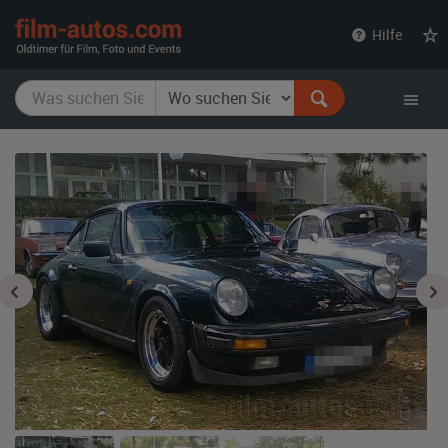
film-
Hilfe
autos.com