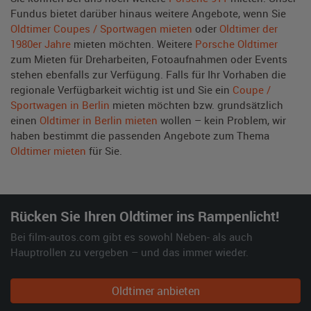
Fundus bietet darüber hinaus weitere Angebote, wenn Sie
Oldtimer Coupes / Sportwagen mieten
oder
Oldtimer der
1980er Jahre
mieten möchten. Weitere
Porsche Oldtimer
zum Mieten für Dreharbeiten, Fotoaufnahmen oder Events
stehen ebenfalls zur Verfügung. Falls für Ihr Vorhaben die
regionale Verfügbarkeit wichtig ist und Sie ein
Coupe /
Sportwagen in Berlin
mieten möchten bzw. grundsätzlich
einen
Oldtimer in Berlin mieten
wollen – kein Problem, wir
haben bestimmt die passenden Angebote zum Thema
Oldtimer mieten
für Sie.
Rücken Sie Ihren Oldtimer ins Rampenlicht!
Bei film-autos.com gibt es sowohl Neben- als auch
Hauptrollen zu vergeben – und das immer wieder.
Oldtimer anbieten