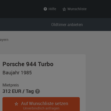
Hilfe
Wunschliste
Oldtimer anbieten
ayern
,
Porsche 944 Turbo
Baujahr
Baujahr 1985
1985,
Indischrot
Mietpreis
312
EUR
/ Tag
Auf Wunschliste setzen
Unverbindlich anfragen