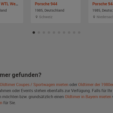
Porsche 911 WTL Werksturbolook Targa (G-Modell)
Porsche 944
Porsche 94
land
1985, Deutschland
1985, Deuts
Schweiz
Niedersac
imer gefunden?
Oldtimer Coupes / Sportwagen mieten
oder
Oldtimer der 1980e
men oder Events stehen ebenfalls zur Verfügung. Falls für Ihr 
 möchten bzw. grundsätzlich einen
Oldtimer in Bayern mieten
en
für Sie.