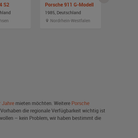
4 S2
Porsche 911 G-Modell
Porsche 9
chland
1985, Deutschland
1985, Deut
hsen
Nordrhein-Westfalen
Österrei
r Jahre
mieten möchten. Weitere
Porsche
Vorhaben die regionale Verfügbarkeit wichtig ist
wollen – kein Problem, wir haben bestimmt die