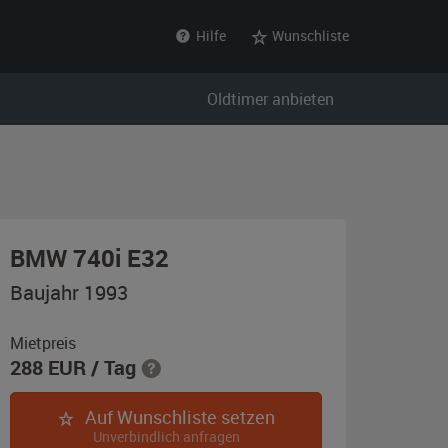
Hilfe
Wunschliste
Oldtimer anbieten
,
BMW 740i E32
Baujahr
Baujahr 1993
1993,
schwarz
Mietpreis
288
EUR
/ Tag
Auf Wunschliste setzen
Unverbindlich anfragen