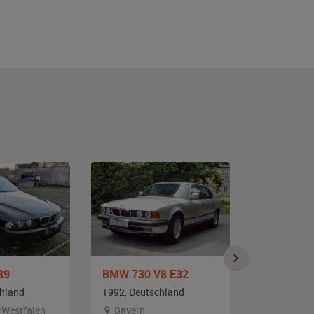
39
BMW 730 V8 E32
BMW 730 
chland
1992, Deutschland
1992, Deut
-Westfalen
Bayern
Berlin