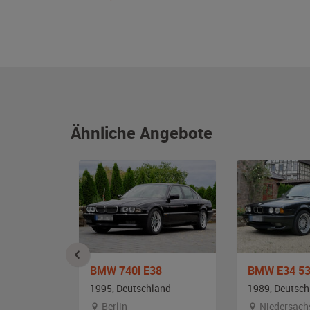
Ähnliche Angebote
4
BMW 740i E38
and
1995, Deutschland
1989, Deutsch
alt
Berlin
Niedersach