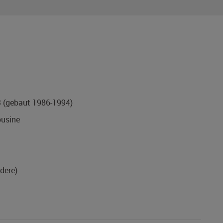
3
(gebaut 1986-1994)
usine
ndere)