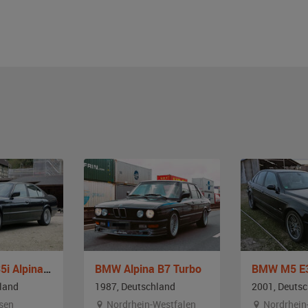
BMW E34 535i Alpina B10 3.5/1
BMW Alpina B7 Turbo
BMW M5 E
land
1987, Deutschland
2001, Deuts
sen
Nordrhein-Westfalen
Nordrhein