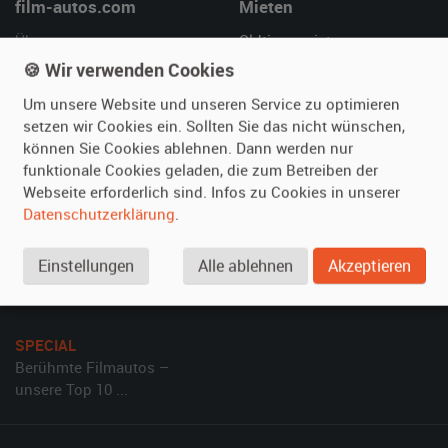
film-autos.com
Mieten
Über uns
Oldtimer mieten
🍪 Wir verwenden Cookies
Leistungen
Erweiterte Suche
Referenzen
Fragen für Mieter
Um unsere Website und unseren Service zu optimieren
Kundenmeinungen
Service
setzen wir Cookies ein. Sollten Sie das nicht wünschen,
können Sie Cookies ablehnen. Dann werden nur
funktionale Cookies geladen, die zum Betreiben der
Vermieten
Hilfe
Webseite erforderlich sind. Infos zu Cookies in unserer
Oldtimer anmelden
Häufige Fragen (FAQ)
Datenschutzerklärung
.
Fotos senden
So funktioniert's
Einstellungen
Alle ablehnen
Akzeptieren
Fragen für Vermieter
Kontakt
Inserat verwalten
SPECIAL
Berühmte Filmautos –
unsere Top 10 ...