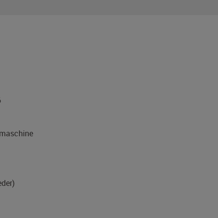
6
maschine
eder)