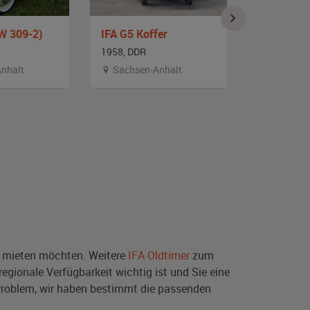
W 309-2)
IFA G5 Koffer
IFA S400
1958, DDR
1958, DDR
nhalt
Sachsen-Anhalt
Sachsen
mieten möchten. Weitere
IFA Oldtimer
zum
egionale Verfügbarkeit wichtig ist und Sie eine
Problem, wir haben bestimmt die passenden