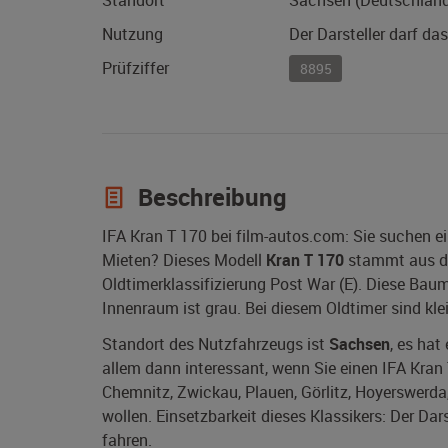
Standort
Sachsen (Deutschlan
Nutzung
Der Darsteller darf da
Prüfziffer
8895
Beschreibung
IFA Kran T 170 bei film-autos.com: Sie suchen e
Mieten? Dieses Modell
Kran T 170
stammt aus 
Oldtimerklassifizierung Post War (E). Diese Ba
Innenraum ist grau. Bei diesem Oldtimer sind kl
Standort des Nutzfahrzeugs ist
Sachsen
, es hat
allem dann interessant, wenn Sie einen IFA Kran 
Chemnitz, Zwickau, Plauen, Görlitz, Hoyerswerda, 
wollen. Einsetzbarkeit dieses Klassikers: Der Da
fahren.