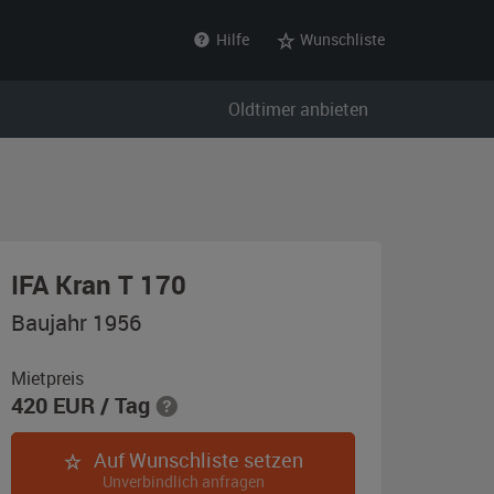
Hilfe
Wunschliste
Oldtimer anbieten
,
IFA Kran T 170
Baujahr
Baujahr 1956
1956,
grau
Mietpreis
420
EUR
/ Tag
Auf Wunschliste setzen
Unverbindlich anfragen