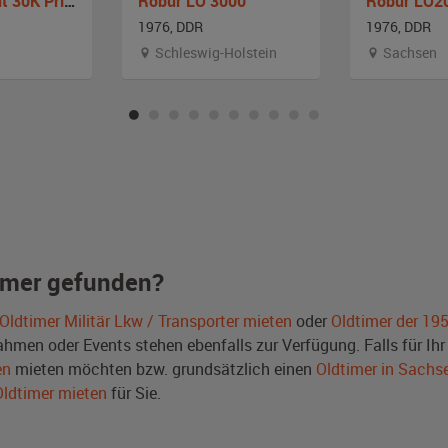
Robur Garant 30K Pritsche Pickup
Robur LO 3000
Robur LO2
1976, DDR
1976, DDR
Schleswig-Holstein
Sachsen
imer gefunden?
Oldtimer Militär Lkw / Transporter mieten
oder
Oldtimer der 19
men oder Events stehen ebenfalls zur Verfügung. Falls für Ihr 
en
mieten möchten bzw. grundsätzlich einen
Oldtimer in Sachs
Oldtimer mieten
für Sie.