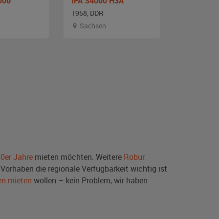
000
IFA S4000 H3A
IFA G5 Kof
1958, DDR
1958, DDR
Sachsen
Sachsen-
50er Jahre
mieten möchten. Weitere
Robur
Vorhaben die regionale Verfügbarkeit wichtig ist
en mieten
wollen – kein Problem, wir haben