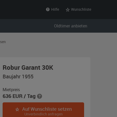
Hilfe
Wunschliste
Oldtimer anbieten
sen
,
Robur Garant 30K
Baujahr
Baujahr 1955
1955,
schwarz
Mietpreis
636
EUR
/ Tag
/
olivgrün
Auf Wunschliste setzen
Unverbindlich anfragen