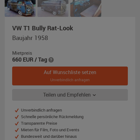
,
VW T1 Bully Rat-Look
Baujahr
Baujahr 1958
1958,
braun
Mietpreis
/
660
EUR
/ Tag
grau
(Rat-
Auf Wunschliste setzen
Look)
Unverbindlich anfragen
Teilen und Empfehlen
Unverbindlich anfragen
Schnelle persönliche Rückmeldung
Transparente Preise
Mieten für Film, Foto und Events
Bundesweit und darüber hinaus