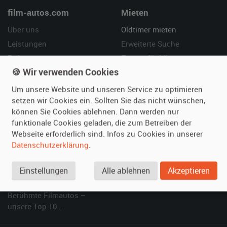
film-autos.com
Mieten
Über uns
Oldtimer mieten
Leistungen
Erweiterte Suche
Referenzen
Fragen für Mieter
🍪 Wir verwenden Cookies
Kundenmeinungen
Service
Um unsere Website und unseren Service zu optimieren
Vermieten
Hilfe
setzen wir Cookies ein. Sollten Sie das nicht wünschen,
können Sie Cookies ablehnen. Dann werden nur
Oldtimer anmelden
Häufige Fragen (FAQ)
funktionale Cookies geladen, die zum Betreiben der
Fotos senden
So funktioniert's
Webseite erforderlich sind. Infos zu Cookies in unserer
Fragen für Vermieter
Kontakt
Datenschutzerklärung
.
Inserat verwalten
Einstellungen
Alle ablehnen
Akzeptieren
SPECIAL
Berühmte Filmautos –
unsere Top 10 ...