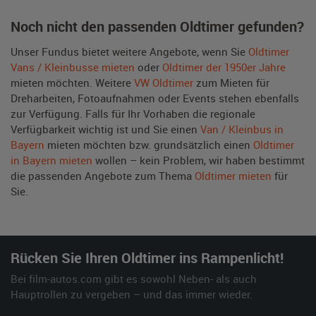
Noch nicht den passenden Oldtimer gefunden?
Unser Fundus bietet weitere Angebote, wenn Sie
Oldtimer
Vans / Kleinbusse mieten
oder
Oldtimer der 1950er Jahre
mieten möchten. Weitere
VW Oldtimer
zum Mieten für
Dreharbeiten, Fotoaufnahmen oder Events stehen ebenfalls
zur Verfügung. Falls für Ihr Vorhaben die regionale
Verfügbarkeit wichtig ist und Sie einen
Van / Kleinbus in
Bayern
mieten möchten bzw. grundsätzlich einen
Oldtimer
in Bayern mieten
wollen – kein Problem, wir haben bestimmt
die passenden Angebote zum Thema
Oldtimer mieten
für
Sie.
Rücken Sie Ihren Oldtimer ins Rampenlicht!
Bei film-autos.com gibt es sowohl Neben- als auch
Hauptrollen zu vergeben – und das immer wieder.