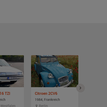
16 TZI
Citroen 2CV6
Citroen CX
eich
1984, Frankreich
1984, Frank
-Westfalen
Berlin
Sachsen