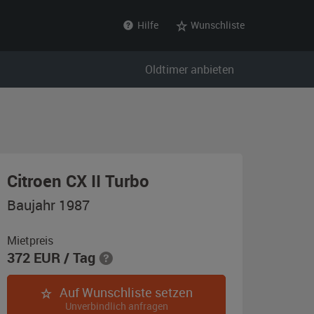
Hilfe
Wunschliste
Oldtimer anbieten
,
Citroen CX II Turbo
Baujahr
Baujahr 1987
1987,
silber-
Mietpreis
372
EUR
/ Tag
metallic
Auf Wunschliste setzen
Unverbindlich anfragen