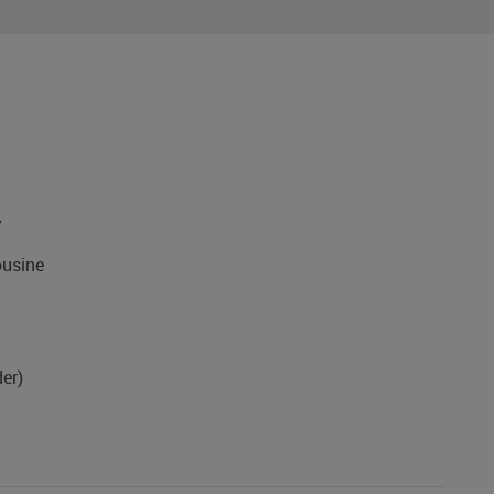
7
usine
er)