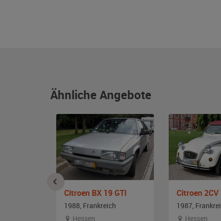
Ähnliche Angebote
 Ente
Citroen BX 19 GTI
Citroen 2CV
ch
1988, Frankreich
1987, Frankre
Hessen
Hessen