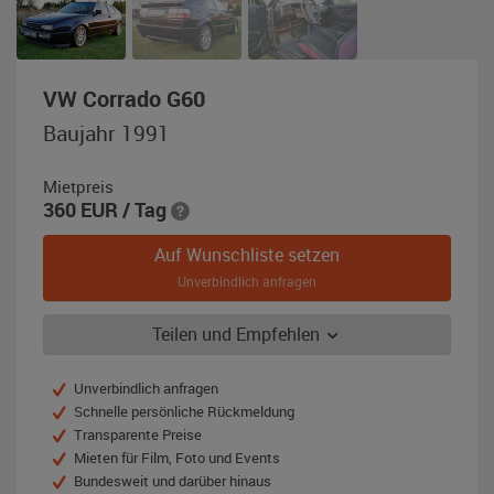
,
VW Corrado G60
Baujahr
Baujahr 1991
1991,
lila
Mietpreis
360
EUR
/ Tag
Auf Wunschliste setzen
Unverbindlich anfragen
Teilen und Empfehlen
Unverbindlich anfragen
Schnelle persönliche Rückmeldung
Transparente Preise
Mieten für Film, Foto und Events
Bundesweit und darüber hinaus