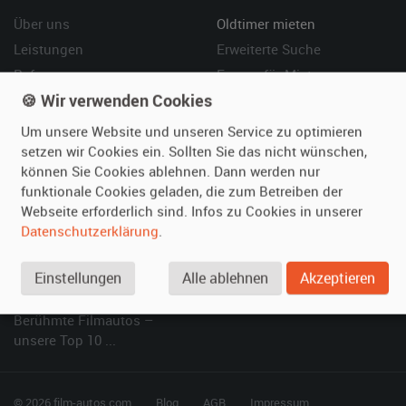
Über uns
Oldtimer mieten
Leistungen
Erweiterte Suche
Referenzen
Fragen für Mieter
🍪 Wir verwenden Cookies
Kundenmeinungen
Service
Um unsere Website und unseren Service zu optimieren
Vermieten
Hilfe
setzen wir Cookies ein. Sollten Sie das nicht wünschen,
können Sie Cookies ablehnen. Dann werden nur
Oldtimer anmelden
Häufige Fragen (FAQ)
funktionale Cookies geladen, die zum Betreiben der
Fotos senden
So funktioniert's
Webseite erforderlich sind. Infos zu Cookies in unserer
Fragen für Vermieter
Kontakt
Datenschutzerklärung
.
Inserat verwalten
Einstellungen
Alle ablehnen
Akzeptieren
SPECIAL
Berühmte Filmautos –
unsere Top 10 ...
© 2026 film-autos.com
Blog
AGB
Impressum