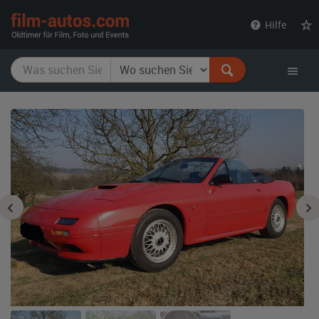
film-
Hilfe
autos.com