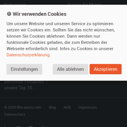
Referenzen
Fragen für Mieter
Kundenmeinungen
Service
🍪 Wir verwenden Cookies
Um unsere Website und unseren Service zu optimieren
Vermieten
Hilfe
setzen wir Cookies ein. Sollten Sie das nicht wünschen,
können Sie Cookies ablehnen. Dann werden nur
Oldtimer anmelden
Häufige Fragen (FAQ)
funktionale Cookies geladen, die zum Betreiben der
Fotos senden
So funktioniert's
Webseite erforderlich sind. Infos zu Cookies in unserer
Fragen für Vermieter
Kontakt
Datenschutzerklärung
.
Inserat verwalten
Einstellungen
Alle ablehnen
Akzeptieren
SPECIAL
Berühmte Filmautos –
unsere Top 10 ...
© 2026 film-autos.com
Blog
AGB
Impressum
Datenschutz