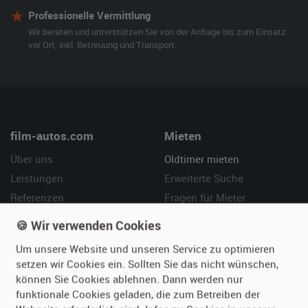
Professionelle Vermittlung
Wir beraten und unterstützen Sie von der Anfrage bis zum Einsatz
vor Ort, inkl. Betreuung und Transport.
film-autos.com
Mieten
Über uns
Oldtimer mieten
Leistungen
Erweiterte Suche
Referenzen
Fragen für Mieter
Kundenmeinungen
Service
🍪 Wir verwenden Cookies
Um unsere Website und unseren Service zu optimieren
Vermieten
Hilfe
setzen wir Cookies ein. Sollten Sie das nicht wünschen,
Oldtimer anmelden
Häufige Fragen (FAQ)
können Sie Cookies ablehnen. Dann werden nur
funktionale Cookies geladen, die zum Betreiben der
Fotos senden
So funktioniert's