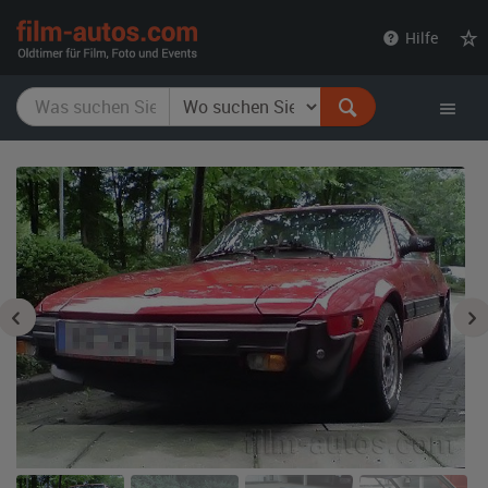
film-
Hilfe
autos.com