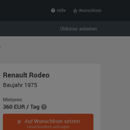
Hilfe
Wunschliste
Oldtimer anbieten
n
,
Renault Rodeo
Baujahr
Baujahr 1975
1975,
gelb
Mietpreis
360
EUR
/ Tag
/
weiß
Auf Wunschliste setzen
Unverbindlich anfragen