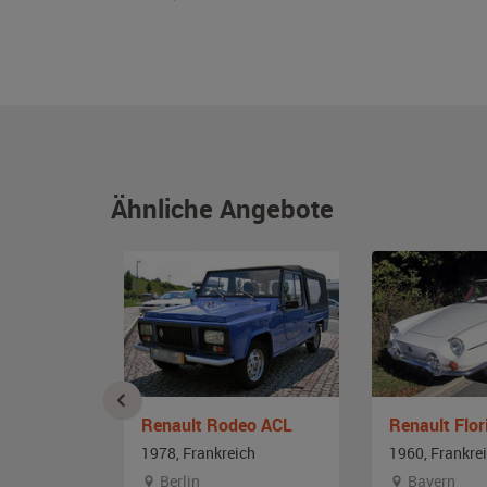
Ähnliche Angebote
ri
Renault Rodeo ACL
Renault Flor
ch
1978, Frankreich
1960, Frankre
Berlin
Bayern