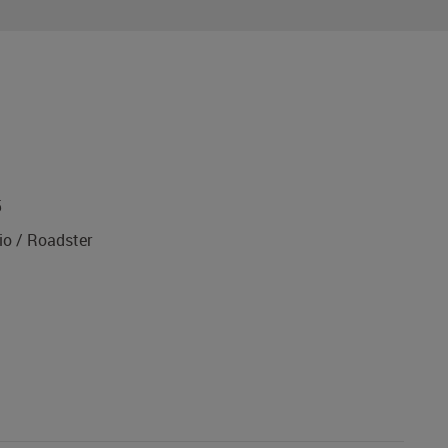
5
o / Roadster