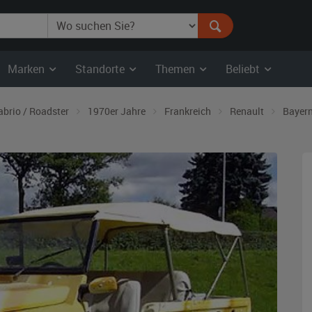
Marken
Standorte
Themen
Beliebt
abrio / Roadster
1970er Jahre
Frankreich
Renault
Bayer