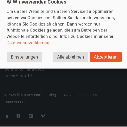
Kundenmeinungen
Service
🍪 Wir verwenden Cookies
Um unsere Website und unseren Service zu optimieren
Vermieten
Hilfe
setzen wir Cookies ein. Sollten Sie das nicht wünschen,
können Sie Cookies ablehnen. Dann werden nur
Oldtimer anmelden
Häufige Fragen (FAQ)
funktionale Cookies geladen, die zum Betreiben der
Fotos senden
So funktioniert's
Webseite erforderlich sind. Infos zu Cookies in unserer
Fragen für Vermieter
Kontakt
Datenschutzerklärung
.
Inserat verwalten
Einstellungen
Alle ablehnen
Akzeptieren
SPECIAL
Berühmte Filmautos –
unsere Top 10 ...
© 2026 film-autos.com
Blog
AGB
Impressum
Datenschutz