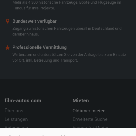
Mehr als 4.300 historische Fahrzeuge, Boote und Flugzeuge im
Fundus für Ihre Projekte.
Bundesweit verfügbar
Zugang zu historischen Fahrzeugen überall in Deutschland und
darüber hinaus.
Professionelle Vermittlung
Wir beraten und unterstützen Sie von der Anfrage bis zum Einsatz
vor Ort, inkl. Betreuung und Transport.
film-autos.com
Mieten
Über uns
Oldtimer mieten
Leistungen
Erweiterte Suche
Referenzen
Fragen für Mieter