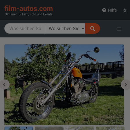
film-
Hilfe
autos.com