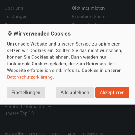
Über uns
Oldtimer mieten
Leistungen
Erweiterte Suche
Referenzen
Fragen für Mieter
🍪 Wir verwenden Cookies
Kundenmeinungen
Service
Um unsere Website und unseren Service zu optimieren
Vermieten
Hilfe
setzen wir Cookies ein. Sollten Sie das nicht wünschen,
können Sie Cookies ablehnen. Dann werden nur
Oldtimer anmelden
Häufige Fragen (FAQ)
funktionale Cookies geladen, die zum Betreiben der
Fotos senden
So funktioniert's
Webseite erforderlich sind. Infos zu Cookies in unserer
Fragen für Vermieter
Kontakt
Datenschutzerklärung
.
Inserat verwalten
Einstellungen
Alle ablehnen
Akzeptieren
SPECIAL
Berühmte Filmautos –
unsere Top 10 ...
© 2026 film-autos.com
Blog
AGB
Impressum