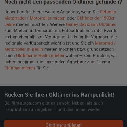
Noch nicht den passenden Oldtimer gefunden?
Unser Fundus bietet weitere Angebote, wenn Sie
Oldtimer
Motorräder / Motorroller mieten
oder
Oldtimer der 1990er
Jahre
mieten möchten. Weitere
Harley Davidson Oldtimer
zum Mieten für Dreharbeiten, Fotoaufnahmen oder Events
stehen ebenfalls zur Verfügung. Falls für Ihr Vorhaben die
regionale Verfügbarkeit wichtig ist und Sie ein
Motorrad /
Motorroller in Berlin
mieten möchten bzw. grundsätzlich
einen
Oldtimer in Berlin mieten
wollen – kein Problem, wir
haben bestimmt die passenden Angebote zum Thema
Oldtimer mieten
für Sie.
Rücken Sie Ihren Oldtimer ins Rampenlicht!
Bei film-autos.com gibt es sowohl Neben- als auch
Hauptrollen zu vergeben – und das immer wieder.
Oldtimer anbieten