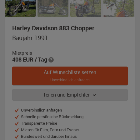
,
Harley Davidson 883 Chopper
Baujahr
Baujahr 1991
1991,
orange
Mietpreis
/
408
EUR
/ Tag
chrom
Auf Wunschliste setzen
Unverbindlich anfragen
Teilen und Empfehlen
Unverbindlich anfragen
Schnelle persönliche Rückmeldung
Transparente Preise
Mieten für Film, Foto und Events
Bundesweit und darüber hinaus