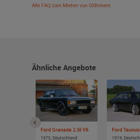
Alle FAQ zum Mieten von Oldtimern
Ähnliche Angebote
BMW E34 535i Alpina B10 3.5/1
Ford Granada 2.6l V6
Ford Taunu
and
1975, Deutschland
1974, Deutsch