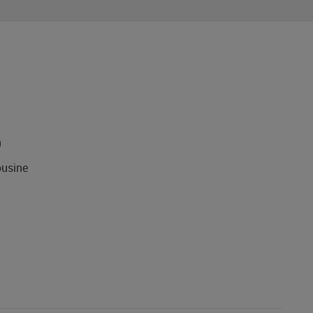
9
usine