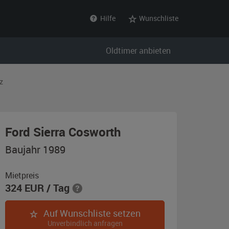
Hilfe
Wunschliste
Oldtimer anbieten
z
,
Ford Sierra Cosworth
Baujahr
Baujahr 1989
1989,
schwarz-
Mietpreis
324
EUR
/ Tag
metallic
Auf Wunschliste setzen
Unverbindlich anfragen