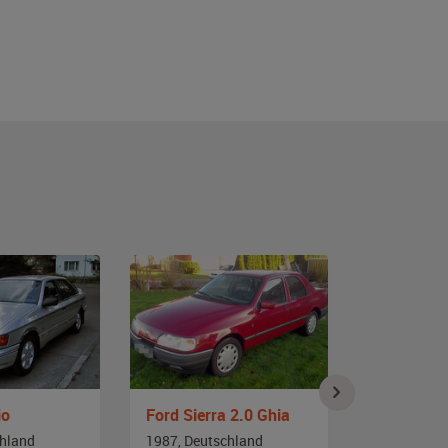
io
Ford Sierra 2.0 Ghia
Ford Scor
chland
1987, Deutschland
1991, Deut