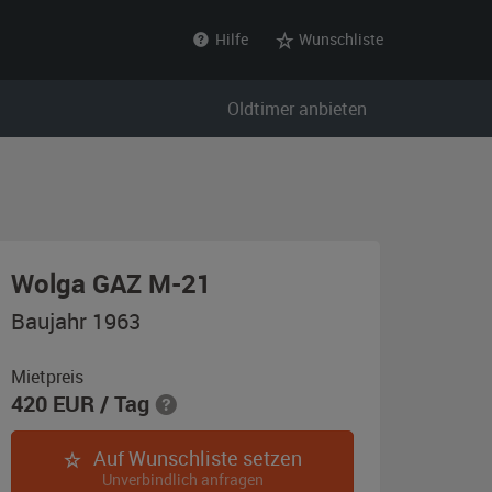
Hilfe
Wunschliste
Oldtimer anbieten
,
Wolga GAZ M-21
Baujahr
Baujahr 1963
1963,
schwarz
Mietpreis
420
EUR
/ Tag
Auf Wunschliste setzen
Unverbindlich anfragen