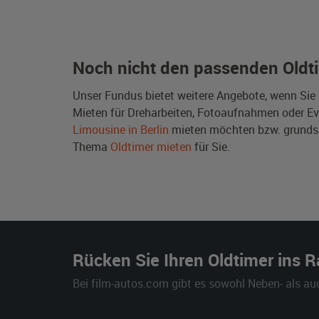
Noch nicht den passenden Oldt
Unser Fundus bietet weitere Angebote, wenn Sie
Mieten für Dreharbeiten, Fotoaufnahmen oder Even
Limousine in Berlin
mieten möchten bzw. grunds
Thema
Oldtimer mieten
für Sie.
Rücken Sie Ihren Oldtimer ins 
Bei film-autos.com gibt es sowohl Neben- als au