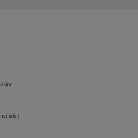
3
usine
unstleder)