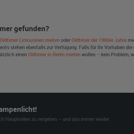
imer gefunden?
Oldtimer Limousinen mieten
oder
Oldtimer der 1960er Jahre
mie
ts stehen ebenfalls zur Verfügung. Falls für Ihr Vorhaben die r
ätzlich einen
Oldtimer in Berlin mieten
wollen – kein Problem, 
Rampenlicht!
ch Hauptrollen zu vergeben – und das immer wieder.