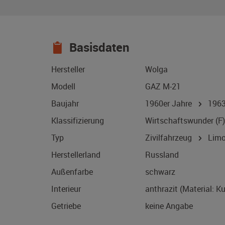
Basisdaten
Hersteller
Wolga
Modell
GAZ M-21
Baujahr
1960er Jahre
196
Klassifizierung
Wirtschaftswunder (F)
Typ
Zivilfahrzeug
Limo
Herstellerland
Russland
Außenfarbe
schwarz
Interieur
anthrazit (Material: K
Getriebe
keine Angabe