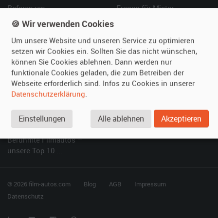
Referenzen
Fragen für Mieter
Kundenmeinungen
Service
🍪 Wir verwenden Cookies
Um unsere Website und unseren Service zu optimieren
Vermieten
Hilfe
setzen wir Cookies ein. Sollten Sie das nicht wünschen,
können Sie Cookies ablehnen. Dann werden nur
Oldtimer anmelden
Häufige Fragen (FAQ)
funktionale Cookies geladen, die zum Betreiben der
Fotos senden
So funktioniert's
Webseite erforderlich sind. Infos zu Cookies in unserer
Fragen für Vermieter
Kontakt
Datenschutzerklärung
.
Inserat verwalten
Einstellungen
Alle ablehnen
Akzeptieren
SPECIAL
Berühmte Filmautos –
unsere Top 10 ...
© 2026 film-autos.com
Blog
AGB
Impressum
Datenschutz