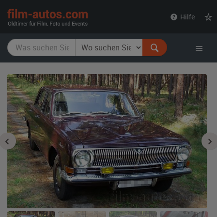
film-
Hilfe
autos.com