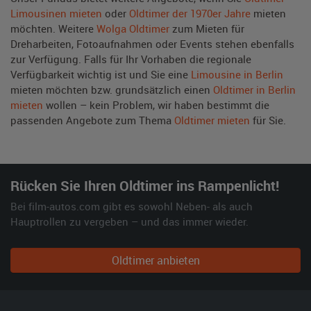
Limousinen mieten
oder
Oldtimer der 1970er Jahre
mieten
möchten. Weitere
Wolga Oldtimer
zum Mieten für
Dreharbeiten, Fotoaufnahmen oder Events stehen ebenfalls
zur Verfügung. Falls für Ihr Vorhaben die regionale
Verfügbarkeit wichtig ist und Sie eine
Limousine in Berlin
mieten möchten bzw. grundsätzlich einen
Oldtimer in Berlin
mieten
wollen – kein Problem, wir haben bestimmt die
passenden Angebote zum Thema
Oldtimer mieten
für Sie.
Rücken Sie Ihren Oldtimer ins Rampenlicht!
Bei film-autos.com gibt es sowohl Neben- als auch
Hauptrollen zu vergeben – und das immer wieder.
Oldtimer anbieten