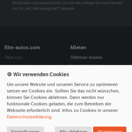
Wir beraten und unterstützen Sie von der Anfrage bis zum Einsatz
vor Ort, inkl. Betreuung und Transport.
film-autos.com
Mieten
Über uns
Oldtimer mieten
Leistungen
Erweiterte Suche
🍪 Wir verwenden Cookies
Referenzen
Fragen für Mieter
Kundenmeinungen
Service
Um unsere Website und unseren Service zu optimieren
setzen wir Cookies ein. Sollten Sie das nicht wünschen,
Vermieten
Hilfe
können Sie Cookies ablehnen. Dann werden nur
funktionale Cookies geladen, die zum Betreiben der
Oldtimer anmelden
Häufige Fragen (FAQ)
Webseite erforderlich sind. Infos zu Cookies in unserer
Fotos senden
So funktioniert's
Datenschutzerklärung
.
Fragen für Vermieter
Kontakt
Einstellungen
Alle ablehnen
Akzeptieren
Inserat verwalten