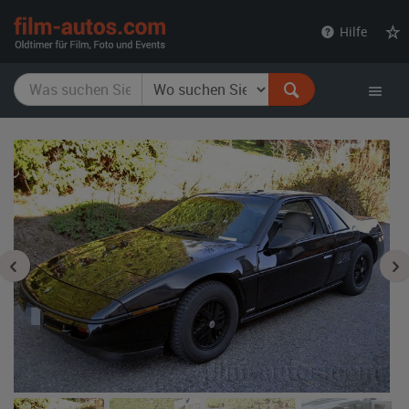
film-
Hilfe
autos.com