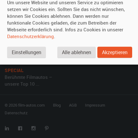
Kundenmeinungen
Service
Um unsere Website und unseren Service zu optimieren
setzen wir Cookies ein. Sollten Sie das nicht wünschen,
können Sie Cookies ablehnen. Dann werden nur
Vermieten
Hilfe
funktionale Cookies geladen, die zum Betreiben der
Oldtimer anmelden
Häufige Fragen (FAQ)
Webseite erforderlich sind. Infos zu Cookies in unserer
Datenschutzerklärung
.
Fotos senden
So funktioniert's
Fragen für Vermieter
Kontakt
Einstellungen
Alle ablehnen
Akzeptieren
Inserat verwalten
SPECIAL
Berühmte Filmautos –
unsere Top 10 ...
© 2026 film-autos.com
Blog
AGB
Impressum
Datenschutz