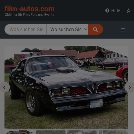
film-
Hilfe
autos.com