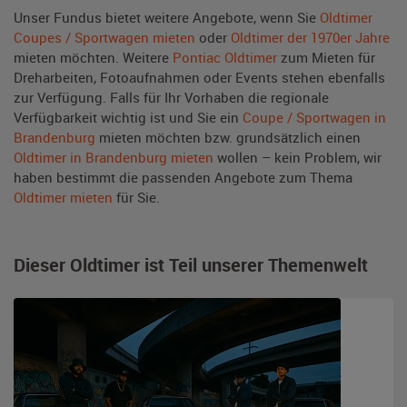
Unser Fundus bietet weitere Angebote, wenn Sie
Oldtimer
Coupes / Sportwagen mieten
oder
Oldtimer der 1970er Jahre
mieten möchten. Weitere
Pontiac Oldtimer
zum Mieten für
Dreharbeiten, Fotoaufnahmen oder Events stehen ebenfalls
zur Verfügung. Falls für Ihr Vorhaben die regionale
Verfügbarkeit wichtig ist und Sie ein
Coupe / Sportwagen in
Brandenburg
mieten möchten bzw. grundsätzlich einen
Oldtimer in Brandenburg mieten
wollen – kein Problem, wir
haben bestimmt die passenden Angebote zum Thema
Oldtimer mieten
für Sie.
Dieser Oldtimer ist Teil unserer Themenwelt