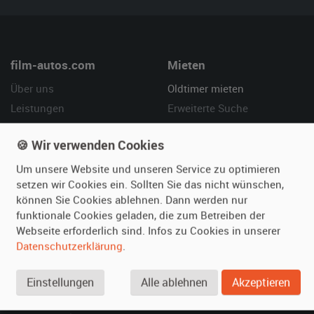
film-autos.com
Mieten
Über uns
Oldtimer mieten
Leistungen
Erweiterte Suche
Referenzen
Fragen für Mieter
🍪 Wir verwenden Cookies
Kundenmeinungen
Service
Um unsere Website und unseren Service zu optimieren
Vermieten
Hilfe
setzen wir Cookies ein. Sollten Sie das nicht wünschen,
können Sie Cookies ablehnen. Dann werden nur
Oldtimer anmelden
Häufige Fragen (FAQ)
funktionale Cookies geladen, die zum Betreiben der
Fotos senden
So funktioniert's
Webseite erforderlich sind. Infos zu Cookies in unserer
Datenschutzerklärung
.
Fragen für Vermieter
Kontakt
Inserat verwalten
Einstellungen
Alle ablehnen
Akzeptieren
SPECIAL