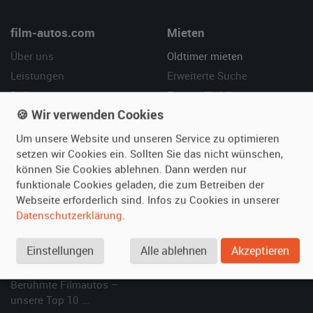
film-autos.com
Mieten
Über uns
Oldtimer mieten
Leistungen
Erweiterte Suche
Referenzen
Fragen für Mieter
🍪 Wir verwenden Cookies
Kundenmeinungen
Service
Um unsere Website und unseren Service zu optimieren
Vermieten
Hilfe
setzen wir Cookies ein. Sollten Sie das nicht wünschen,
können Sie Cookies ablehnen. Dann werden nur
Oldtimer anmelden
Häufige Fragen (FAQ)
funktionale Cookies geladen, die zum Betreiben der
Fotos senden
So funktioniert's
Webseite erforderlich sind. Infos zu Cookies in unserer
Fragen für Vermieter
Kontakt
Datenschutzerklärung
.
Inserat verwalten
Einstellungen
Alle ablehnen
Akzeptieren
SPECIAL
Berühmte Filmautos –
unsere Top 10 ...