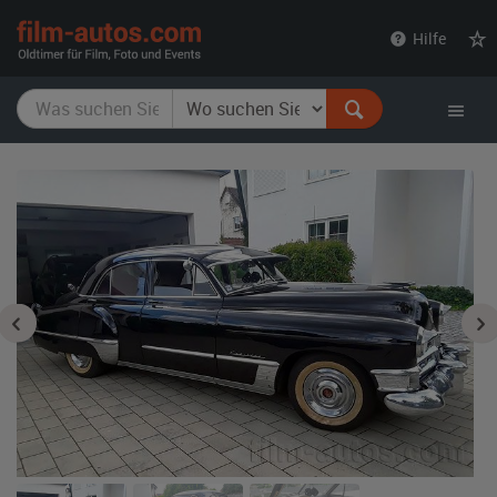
film-
Hilfe
autos.com