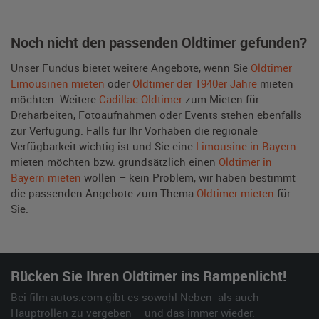
Noch nicht den passenden Oldtimer gefunden?
Unser Fundus bietet weitere Angebote, wenn Sie
Oldtimer
Limousinen mieten
oder
Oldtimer der 1940er Jahre
mieten
möchten. Weitere
Cadillac Oldtimer
zum Mieten für
Dreharbeiten, Fotoaufnahmen oder Events stehen ebenfalls
zur Verfügung. Falls für Ihr Vorhaben die regionale
Verfügbarkeit wichtig ist und Sie eine
Limousine in Bayern
mieten möchten bzw. grundsätzlich einen
Oldtimer in
Bayern mieten
wollen – kein Problem, wir haben bestimmt
die passenden Angebote zum Thema
Oldtimer mieten
für
Sie.
Rücken Sie Ihren Oldtimer ins Rampenlicht!
Bei film-autos.com gibt es sowohl Neben- als auch
Hauptrollen zu vergeben – und das immer wieder.