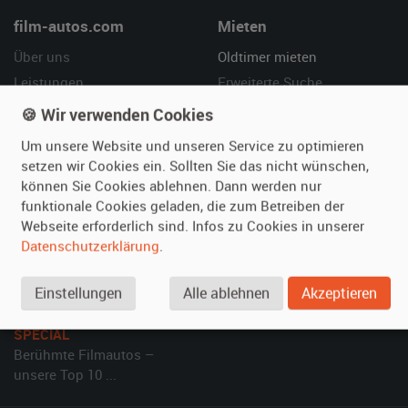
film-autos.com
Mieten
Über uns
Oldtimer mieten
Leistungen
Erweiterte Suche
Referenzen
Fragen für Mieter
🍪 Wir verwenden Cookies
Kundenmeinungen
Service
Um unsere Website und unseren Service zu optimieren
setzen wir Cookies ein. Sollten Sie das nicht wünschen,
Vermieten
Hilfe
können Sie Cookies ablehnen. Dann werden nur
funktionale Cookies geladen, die zum Betreiben der
Oldtimer anmelden
Häufige Fragen (FAQ)
Webseite erforderlich sind. Infos zu Cookies in unserer
Fotos senden
So funktioniert's
Datenschutzerklärung
.
Fragen für Vermieter
Kontakt
Inserat verwalten
Einstellungen
Alle ablehnen
Akzeptieren
SPECIAL
Berühmte Filmautos –
unsere Top 10 ...